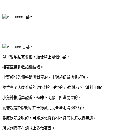
拿了餐單點完餐後，順便拿上幾個小菜，
接著直接到收銀檯結帳。
小菜部分的價格還滿划算的，比對起份量也很超值。
隨手拿了店家推薦的敢吃辣的可選的"小魚辣椒"和"涼拌干絲"
小魚辣椒還算鹹香，辣味不明顯，但滿開胃的。
而聽說是招牌的涼拌干絲就完完全全走清淡路線，
徹底是吃原味的，可能是想將食材本身的味道表露無遺，
所以刻意不在調味上多做著墨。