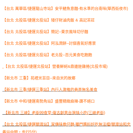
【台北 萬華區/捷運龍山寺站】安平鱔魚意麵-有水準的台南味(華西街夜市)
【台北 北投區/捷運北投站】矮仔財滷肉飯 & 高記茶莊
【台北 北投區/捷運北投站】簡記--東京風味切仔麵
【台北 北投區/捷運北投站】阿泓潤餅--討個喜氣好應景
【台北 北投區/捷運北投站】老北投--百元美食吃飽飽
【台北 北投區/捷運北投站】營養鮮蚵&鼎邊銼雞捲(北投市場)
【新北市 三重】苑裡米苔目--來自米的故鄉
【新北市 三重/捷運三重站】內行人激推的巷弄無名美食
【新北市 中和/捷運南勢角站】盛豐精緻麻辣-讚不絕口
【新北市 三峽】老街99食堂-復古創意台灣味小吃(三峽老街)
【台北 北投區/捷運關渡站】家傳味擔仔麵-獨門醬料好吃無法檔(關渡站和忠
義站中間，步行5分)