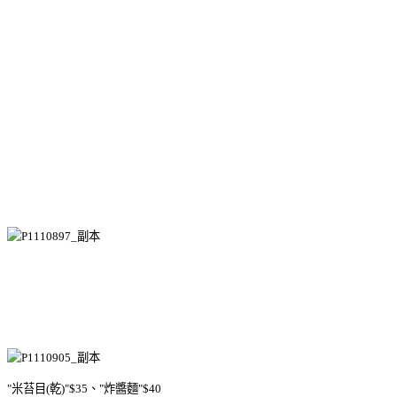
"米苔目(乾)"$35、"炸醬麵"$40