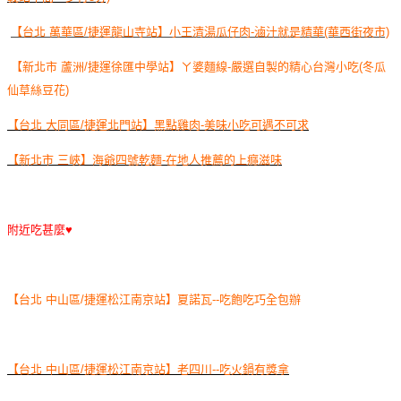
【台北 萬華區/捷運龍山寺站】小王清湯瓜仔肉-滷汁就是精華(華西街夜市)
【新北市 蘆洲/捷運徐匯中學站】ㄚ婆麵線-嚴選自製的精心台灣小吃(冬瓜
仙草絲豆花)
【台北 大同區/捷運北門站】黑點雞肉-美味小吃可遇不可求
【新北市 三峽】海爺四號乾麵-在地人推薦的上癮滋味
附近吃甚麼♥
【台北 中山區/捷運松江南京站】夏諾瓦--吃飽吃巧全包辦
【台北 中山區/捷運松江南京站】老四川--吃火鍋有獎拿