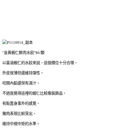
"韭黃蝦仁鮮肉水餃"$6/顆
以富涵蝦仁的水餃來說，這個價位十分合理，
外皮很薄但還維持彈性，
咬開內餡還保有湯汁，
不過我覺得這裡的蝦仁比較像裝飾品，
有點置身事外的感覺，
豬肉表現比較突出，
維持中規中矩的水準。