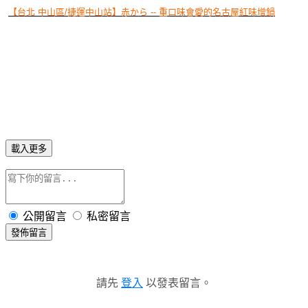
【台北 中山區/捷運中山站】赤から -- 重口味會愛的名古屋紅味增鍋
載入更多
公開留言
私密留言
發佈留言
請先
登入
以發表留言。