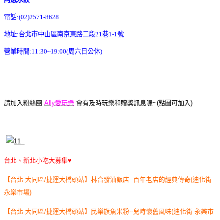
電話:(02)2571-8628
地址:台北市中山區南京東路二段21巷1-1號
營業時間:11:30~19:00(周六日公休)
請加入粉絲團
Ally愛玩樂
會有及時玩樂和贈獎訊息喔~(點圖可加入)
台北、新北小吃大募集♥
【台北 大同區/捷運大橋頭站】林合發油飯店--百年老店的經典傳奇(迪化街
永樂市場)
【台北 大同區/捷運大橋頭站】民樂旗魚米粉--兒時懷舊風味(迪化街 永樂市