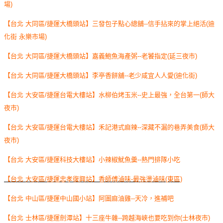
場)
【台北 大同區/捷運大橋頭站】三發包子點心總舖--信手拈來的掌上絕活(迪
化街 永樂市場)
【台北 大同區/捷運大橋頭站】嘉義鮑魚海產粥--老饕指定(延三夜市)
【台北 大同區/捷運大橋頭站】李亭香餅舖--老少咸宜人人愛(迪化街)
【台北 大安區/捷運台電大樓站】水柳伯烤玉米--史上最強，全台第一(師大
夜市)
【台北 大安區/捷運台電大樓站】禾記港式麻辣--深藏不漏的巷弄美食(師大
夜市)
【台北 大安區/捷運科技大樓站】小辣椒魷魚羹--熱門排隊小吃
【台北 大安區/捷運忠孝復興站】香師傅滷味-最強燙滷味(東區)
【台北 中山區/捷運中山國小站】阿圖麻油雞--天冷，進補吧
【台北 士林區/捷運劍潭站】十三座牛雜--跨越海峽也要吃到你(士林夜市)