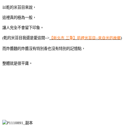
以乾的米苔目來說，
這裡真的極為一般，
讓人完全不會留下印象。
(乾的米苔目我還是愛這間-->
【新北市 三重】苑裡米苔目--來自米的故鄉
)
而炸醬麵的炸醬沒有特別香也沒有特別的記憶點，
整體就是很平庸。