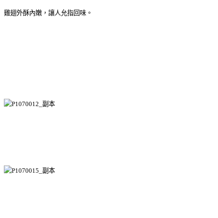
雞翅外酥內嫩，讓人允指回味。