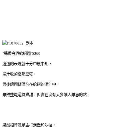
"蒜香白酒蛤蜊麵"$260
這道的表現就十分中規中矩，
湯汁收的沒那麼乾，
最後讓麵條浸泡在蛤蜊的湯汁中，
雖然整堤還算鮮甜，但實在沒有太多讓人難忘的點。
果然招牌就是主打漢堡和沙拉，