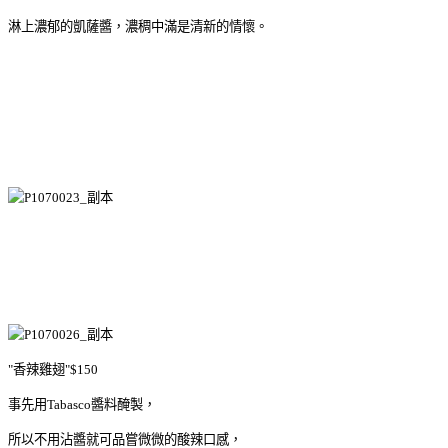
淋上濃郁的凱薩醬，濃稠中滿是清新的情懷。
"香辣雞翅"$150
事先用Tabasco醬料醃製，
所以不用沾醬就可品嘗微微的酸辣口感，