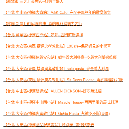
【新北市 三芝】長角96--紅透半邊天
【台北 中山區/捷運大直站】A&K Cafe--完全是那些年的歡樂氣氛
【桃園 新屋】61庭園咖啡--真的要非常努力才行
【台北 萬華區/捷運西門站】吃吧--西門町新選擇
【台北 大安區/東區 捷運忠孝敦化站】18Cafe--偶然遇見的小驚喜
【台北 大安區/捷運信義安和站】蝸牛義大利餐廳--吃義大利菜過乾癮
【台北 大安區/東區 捷運忠孝敦化站】solo pasta--完全義大利風
【台北 大安區/東區 捷運忠孝敦化站】Sit Down Please--義式料理好好味
【台北 中山區/捷運雙連站】ALLEN DICKSON--好吃無法檔
【台北 中山區/捷運中山國小站】Miracle House--西西里風的義式料理
【台北 大安區/捷運忠孝敦化站】GoGo Pasta--永遠吃不膩(東區)
【台北 大安區/捷運國父紀念館站】豬跳舞--爽快吃肉去