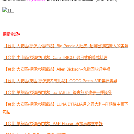
相關食記♥
【台北 大安區/捷運六張犁站】Big Pancia大肚皮--超隱密卻超驚人的美味
【台北 中山區/捷運中山站】Cafe TRICO--最日式的義式料理
【台北 大安區/捷運六張犁站】Allen Dickson--允指回味好幸福
【台北 大安區/東區 捷運忠孝敦化站】GOGO Pasta--VIP無庸置疑
【台北 萬華區/捷運西門站】uc TABLE--後會無期也是一種緣分
【台北 大安區/捷運六張犁站】LUNA D'ITALIA月之意大利--在期待中畫下
句點
【台北 萬華區/捷運西門站】P&P House--再接再厲會更好