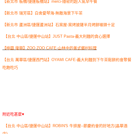
【新北市 板橋/捷運板橋站】merci-隱密的超人氣早午餐
【新北市 瑞芳區】白舍愛琴海-無敵海景下午茶
【新北市 蘆洲區/捷運蘆洲站】石窯屋-窯烤披薩半月烤餅噱頭十足
【台北 中山區/捷運中山站】JUST Pasta-義大利麵的貪心選擇
【桃園 復興】ZOO ZOO CAFE-山林中的美式鄉村料理
【台北 萬華區/捷運西門站】OYAMI CAFE-義大利麵到下午茶鬆餅約會聚餐
吃飽吃巧
附近吃甚麼♥
【台北 中山區/捷運中山站】ROBIN'S 牛排屋--節慶約會的好地方(晶華酒
店)