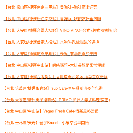
【台北 松山區/捷運南京三民站】曼咖啡--咖啡廳出好菜
【台北 中山區/捷運松江南京站】夏諾瓦--吃飽吃巧全包辦
【台北 大安區/捷運台電大樓站】VINO VINO--台式?義式?絕妙組合
【台北 大安區/捷運台電大樓站】水吻3--跌破眼鏡的選擇
【台北 大安區/捷運信義安和站】是熊--充滿驚喜的美味
【台北 中山區/捷運中山站】螺絲瑪莉--大排長龍是家常便飯
【台北 大安區/捷運六張犁站】大肚皮義式餐坊-換菜單保新鮮
【台北 信義區/捷運永春站】Yup Cafe-早午餐到消夜全包辦
【台北 大安區/捷運忠孝復興站】PRIMO-超迷人義式料理(東區)
【台北 中山區/中山站】Vegas Fresh Cafe-清新風格當道
【台北 士林區/天母】號子Brunch--小確幸從早開始