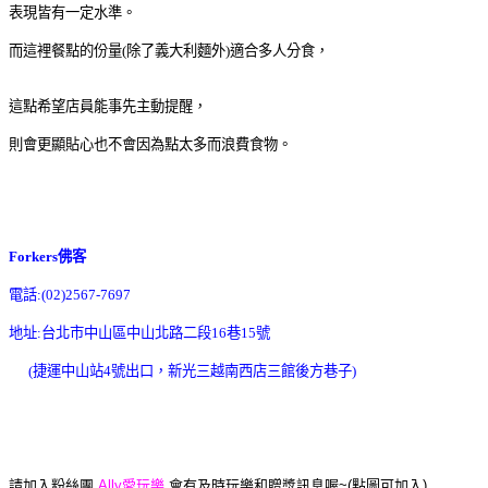
表現皆有一定水準。
而這裡餐點的份量(除了義大利麵外)適合多人分食，
這點希望店員能事先主動提醒，
則會更顯貼心也不會因為點太多而浪費食物。
Forkers佛客
電話:(02)2567-7697
地址:台北市中山區中山北路二段16巷15號
(捷運中山站4號出口，新光三越南西店三館後方巷子)
請加入粉絲團
Ally愛玩樂
會有及時玩樂和贈獎訊息喔~(點圖可加入)