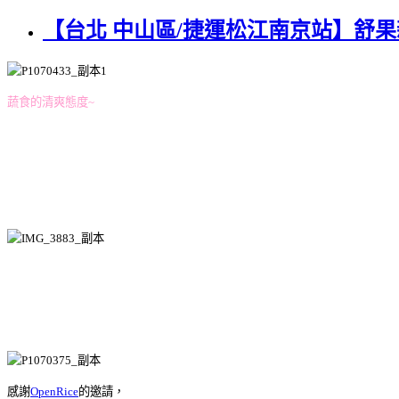
【台北 中山區/捷運松江南京站】舒
蔬食的清爽態度~
感謝
OpenRice
的邀請，