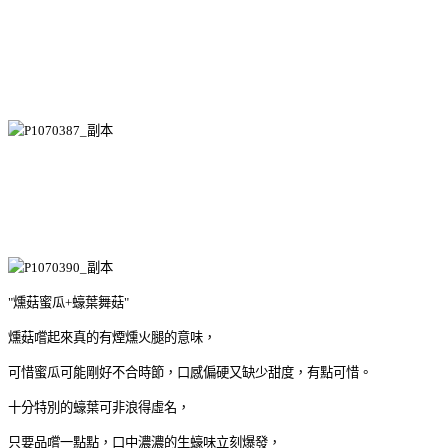
"燻菇蜜瓜+蠔葉舞菇"
燻菇嚐起來真的有煙燻火腿的意味，
可惜蜜瓜可能剛好不合時節，口感偏硬又缺少甜度，有點可惜。
十分特別的蠔葉可非浪得虛名，
只要品嚐一點點，口中濃濃的生蠔味立刻爆發，