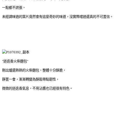
一點都不誇張，
未經調味過的葉片竟然會有這麼奇妙的味道，沒實際嚐過還真的不可置信。
"迷迭香火柴麵包"
剛出爐還熱熱的火柴麵包，整體十分酥脆，
靜置一會，漸漸轉變為酥鬆帶點韌性，
微微的迷迭香氣息，不用沾醬也已經很有特色。