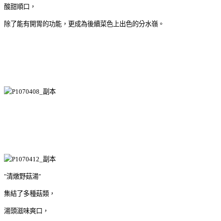
酸甜順口，
除了能有開胃的功能，更成為後續菜色上出色的分水嶺。
"清燉野菇湯"
集結了多種菇類，
湯頭滋味爽口，