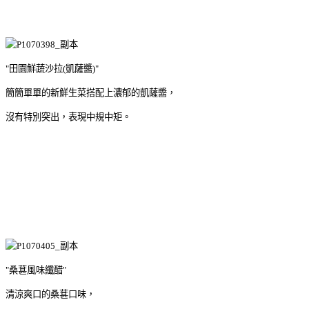
"田園鮮蔬沙拉(凱薩醬)"
簡簡單單的新鮮生菜搭配上濃郁的凱薩醬，
沒有特別突出，表現中規中矩。
"桑葚風味纖醋"
清涼爽口的桑葚口味，