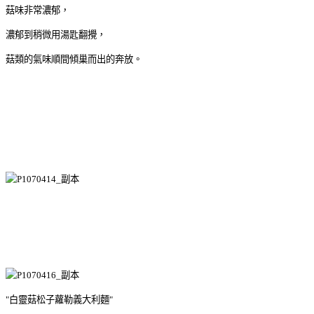
菇味非常濃郁，
濃郁到稍微用湯匙翻攪，
菇類的氣味順間傾巢而出的奔放。
"白靈菇松子蘿勒義大利麵"