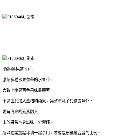
"繽紛鮮果茶"$160
濃縮多種水果菁華的水果茶，
大致上還是百香果味最顯著，
不過由於加入金桔和蘋果，讓整體除了甜膩滋味外，
更有清爽的元素融入，
由於果茶本身滋味十分濃郁，
所以建議加點冰塊一起享用，才會是最穠纖合度的比例。