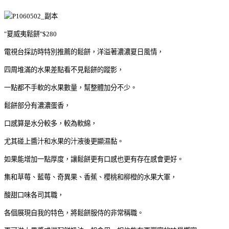
"夏威夷鬆餅"$280
電視台採訪時特別推薦的鬆餅，洋溢著濃濃夏日風情，
四周堆滿的水果差點看不見鬆餅的蹤影，
一點都不手軟的水果數量，幫整體加分不少。
鬆餅部分有濃濃蛋香，
口感算是水分較多，較為軟綿，
尤其碰上醬汁和水果的汁液後更顯濕黏。
如果能增加一點厚度，讓鬆餅更有口感也更有存在感會更好。
集和草莓、藍莓、奇異果、香蕉、櫻桃和柳橙的水果大軍，
酸甜口味各司其職，
各個展現自我的特色，將鬆餅服侍的非常稱職。