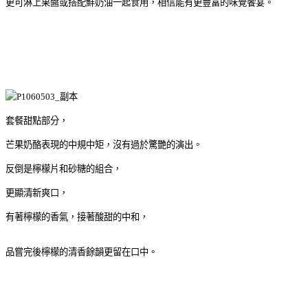
更可淋上果醬或搭配鮮奶油一起食用，相信能有更豐富的味覺饗宴。
套餐甜點部分，
芒果奶酪表現的中規中矩，沒有過於驚艷的演出。
反倒是檸檬片和砂糖的組合，
更顯清新爽口，
有著檸檬的香氣，接著酸甜的中和，
品嘗完後檸檬的清香餘韻更留在口中。