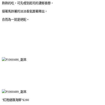
熱熱的吃，可先嚐到起司的濃郁香醇，
接著馬鈴薯的淡淡香氣跟著釋出，
合而為一就是絕配。
"紅袍總匯海鮮"$280