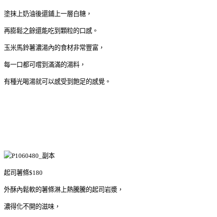
塗抹上奶油後還鋪上一層白糖，
再膨鬆之餘還能吃到顆粒的口感。
玉米馬鈴薯濃湯內的食材非常豐富，
每一口都可嚐到滿滿的湯料，
有種光喝湯就可以感受到飽足的感覺。
起司薯條$180
外酥內鬆軟的薯條淋上熱騰騰的起司岩漿，
濃得化不開的滋味，