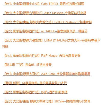
【台北 中山區/捷運中山站】Cafe TRICO--最日式的義式料理
【台北 大安區/捷運六張犁站】Allen Dickson--允指回味好幸福
【台北 大安區/東區 捷運忠孝敦化站】GOGO Pasta--VIP無庸置疑
【台北 萬華區/捷運西門站】uc TABLE--後會無期也是一種緣分
【台北 大安區/捷運六張犁站】LUNA D'ITALIA月之意大利--在期待中畫下
句點
【台北 萬華區/捷運西門站】P&P House--再接再厲會更好
【新北市 三芝】長角96--紅透半邊天
【台北 中山區/捷運大直站】A&K Cafe--完全是那些年的歡樂氣氛
【桃園 新屋】61庭園咖啡--真的要非常努力才行
【台北 萬華區/捷運西門站】吃吧--西門町新選擇
【台北 大安區/東區 捷運忠孝敦化站】18Cafe--偶然遇見的小驚喜