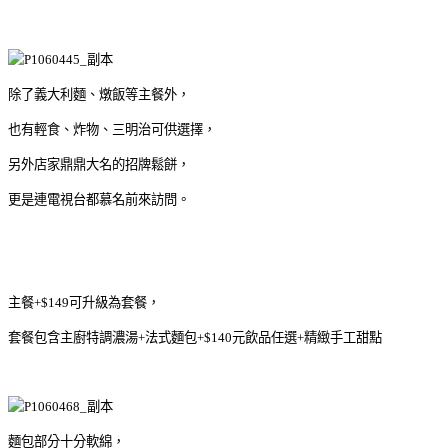
除了義大利麵、燉飯等主餐外，
也有輕食、炸物、三明治可供選擇，
另外店家鼎鼎大名的招牌鬆餅，
更是連電視台都慕名前來訪問。
主餐+$149可升級為套餐，
套餐包含主廚特調濃湯+法式麵包+$140元飲品任選+精緻手工甜點
麵包部分十分軟綿，