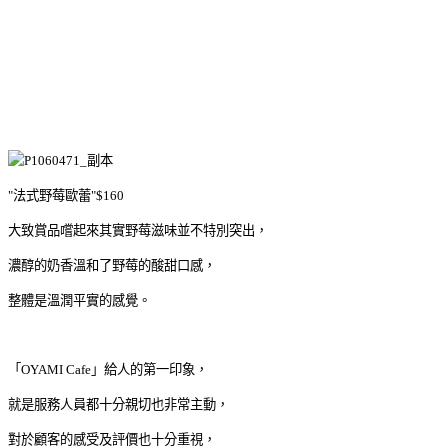
"法式野莓歐蕾"$160
大致賞品嚐起來其實野莓滋味並不特別突出，
濃醇的奶香溫和了野莓的酸甜口感，
整體是溫潤平實的感覺。
「OYAMI Cafe」給人的第一印象，
就是服務人員都十分親切也非常主動，
對於顧客的感受及評價也十分重視，