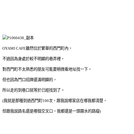
OYAMI CAFE雖然位於繁華的西門町內，
不過因為身處於較不明顯的巷弄裡，
對西門町不太熟悉的朋友可能要稍微看地址找一下，
但也因為門口招牌還滿明顯的，
所以走的到巷口就等於已經找到了。
(我就是那種到過西門町100次，跟我說哪家店在哪我都清楚，
但跟我說路名還是哪個交叉口，我都還是一頭霧水的路癡)