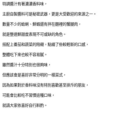
特調醬汁有著濃濃香料味，
主廚自製醬料可是秘密武器，更是大受歡迎的來源之一。
數量不少的蛤蜊、鮮蝦還有拌在麵裡的蟹腿肉，
就是整道鮮甜度表現不可或缺的角色。
搭配上番茄和蔬菜的陪襯，點綴了些較輕新的口感，
整體吃下來也較不容易膩。
雖然醬汁十分特別也很夠味，
但應該會是喜好非常分明的一樣菜式，
因為如果對於香料味沒有特別喜歡甚至排斥的朋友，
可能會比較吃不習慣這種口味，
就請大家依喜好自行斟酌。