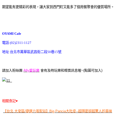
期望能有更精彩的表現，讓大家到西門町又能多了個用餐聚會的優質場所。
OYAMI Cafe
電話:(02)2311-1127
地址:台北市萬華區武昌街二段50巷15號
請加入粉絲團
Ally愛玩樂
會有及時玩樂和贈獎訊息喔~(點圖可加入)
相關食記♥
【台北 大安區/捷運六張犁站】Big Pancia大肚皮--超隱密卻超驚人的美味