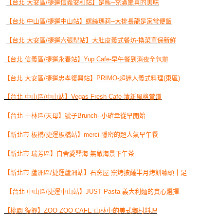
【台北 大安區/捷運信義安和站】是熊--充滿驚喜的美味
【台北 中山區/捷運中山站】螺絲瑪莉--大排長龍是家常便飯
【台北 大安區/捷運六張犁站】大肚皮義式餐坊-換菜單保新鮮
【台北 信義區/捷運永春站】Yup Cafe-早午餐到消夜全包辦
【台北 大安區/捷運忠孝復興站】PRIMO-超迷人義式料理(東區)
【台北 中山區/中山站】Vegas Fresh Cafe-清新風格當道
【台北 士林區/天母】號子Brunch--小確幸從早開始
【新北市 板橋/捷運板橋站】merci-隱密的超人氣早午餐
【新北市 瑞芳區】白舍愛琴海-無敵海景下午茶
【新北市 蘆洲區/捷運蘆洲站】石窯屋-窯烤披薩半月烤餅噱頭十足
【台北 中山區/捷運中山站】JUST Pasta-義大利麵的貪心選擇
【桃園 復興】ZOO ZOO CAFE-山林中的美式鄉村料理