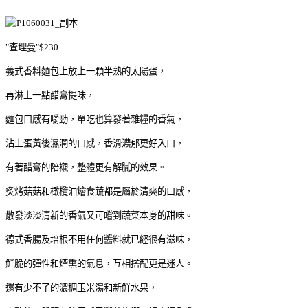
"查理曼"$230
義式香料麵包上放上一顆半熟的太陽蛋，
再淋上一點醋膏提味，
麵包口感有嚼勁，單吃也算發著雜糧的香氣，
沾上蛋黃後濕潤的口感，香滑濃郁更好入口，
有著醋膏的陪襯，整體更有解膩的效果。
炙烤菇菇和橄欖油燴食蔬都是屬於清爽的口感，
散發淡淡清新的香氣又可嚐到蔬菜本身的甜味。
德式香腸及培根不用任何醬料就已經很有滋味，
鮮脆的彈性和煙熏的氣息，互相搭配更是迷人。
還有少不了的濃稠玉米湯和新鮮水果，