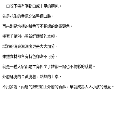
一口咬下帶有嚼勁口感十足的麵包，
先是花生的香氣充滿整個口腔，
再來則是培根的鹹香互不相讓的嶄露頭角，
接著千萬別小看新鮮蔬菜的本領，
增添的清爽濕潤度更是大大加分。
雖然食材都各有特色卻密不可分，
就是一種大家都是主角但少了誰卻一點也不精彩的感覺。
外層酥脆的金黃脆薯，熱熱的上桌，
不用多說，內層的綿密加上外層的香酥，早就成為大人小孩的最愛。