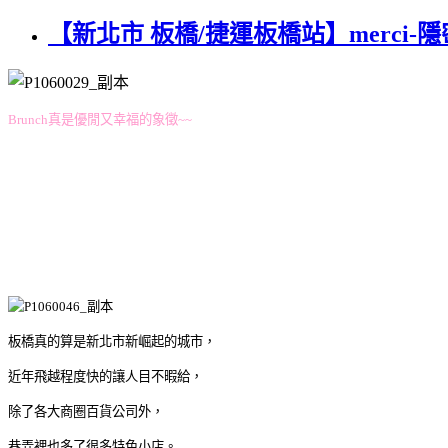
【新北市 板橋/捷運板橋站】merci
Brunch真是優閒又幸福的象徵~~
板橋真的算是新北市新崛起的城市，
近年飛越程度快的讓人目不暇給，
除了各大商圈百貨公司外，
巷弄裡也多了很多特色小店。