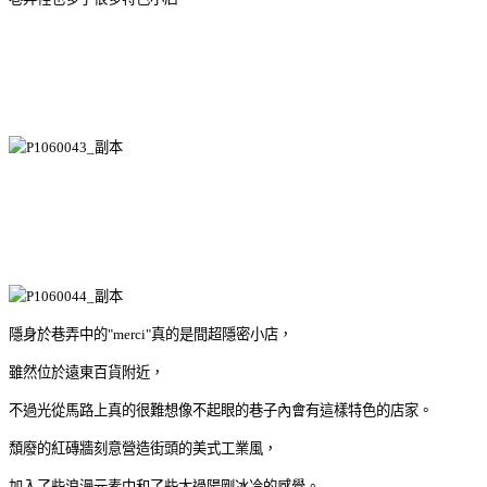
隱身於巷弄中的"merci"真的是間超隱密小店，
雖然位於遠東百貨附近，
不過光從馬路上真的很難想像不起眼的巷子內會有這樣特色的店家。
頹廢的紅磚牆刻意營造街頭的美式工業風，
加入了些浪漫元素中和了些太過陽剛冰冷的感覺。