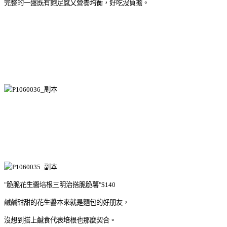
完整的一盤既有飽足感又營養均衡，好吃沒負擔。
"脆脆花生醬培根三明治搭脆脆薯"$140
鹹鹹甜甜的花生醬本來就是麵包的好朋友，
沒想到搭上鹹食代表培根也那麼契合。