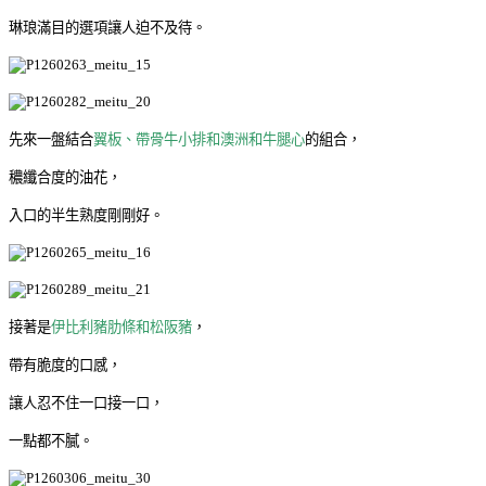
琳琅滿目的選項讓人迫不及待。
先來一盤結合
翼板、帶骨牛小排和澳洲和牛腿心
的組合，
穠纖合度的油花，
入口的半生熟度剛剛好。
接著是
伊比利豬肋條和松阪豬
，
帶有脆度的口感，
讓人忍不住一口接一口，
一點都不膩。