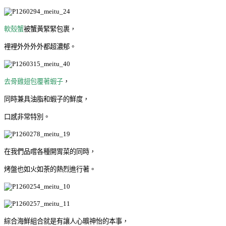
軟殼蟹
被蟹黃緊緊包裹，
裡裡外外外外都超濃郁。
去骨雞翅包覆著蝦子
，
同時兼具油脂和蝦子的鮮度，
口感非常特別。
在我們品嚐各種開胃菜的同時，
烤盤也如火如荼的熱烈進行著。
綜合海鮮組合就是有讓人心曠神怡的本事，