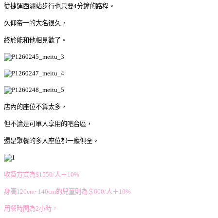
從捷運西湖站步行也只要4分鐘的路程。
久仰帝一的大名很久，
終於能和他相見歡了。
店內的座位不算太多，
但不論是可單人享用的吧台區，
還是聚餐的多人座位都一應俱全。
收費方式為$1550/人＋10%
身高120cm~140cm的兒童則為＄600/人＋10%
用餐時間為2小時，