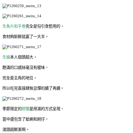
生魚片和手卷
完全是勾引食慾用的，
食材夠新鮮就贏了一大半。
生蠔
本人個頭超大，
飽滿的口感絲毫沒有腥味，
完全是主角的地位，
所以吃完直接肆無忌憚的續了再續。
季節限定的
螃蟹
是用湯的方式呈現，
當中還包含了蛤蜊和蚵仔，
湯頭超鮮美啊。