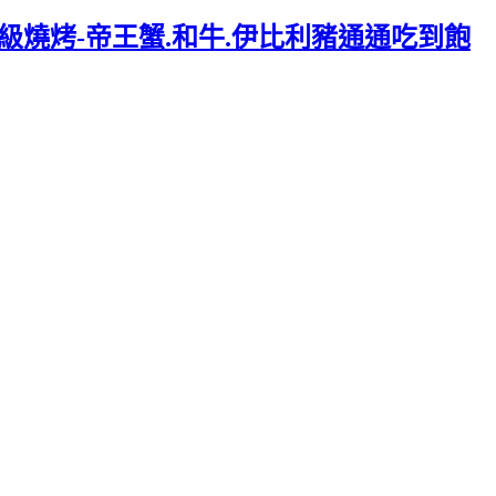
級燒烤-帝王蟹.和牛.伊比利豬通通吃到飽