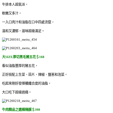
牛排本人超氣派，
軟嫩又多汁，
一入口肉汁和油脂在口中四處流竄，
溫和又濃郁，滋味超級滿足。
大SIZE厚切黑毛豬五花＄168
看似油脂豐厚的豬五花，
正好搭配上生菜、蒜片、辣椒、鹽蔥和泡菜，
吃起來剛好發揮穠纖合度的油脂，
大口吃下超級過癮。
牛肉精品之選橫隔膜＄398