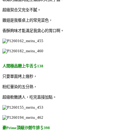
超級契合又完全不膩。
雞翅是我餐桌上的常見菜色，
香酥夠味才能滿足我貪心的胃口啊。
人間極品戀上牛舌＄138
只要單面烤上幾秒，
粉紅暈染的五分熟，
超級軟嫩誘人，吃完直接加點。
豪Prime頂級沙朗牛排＄398