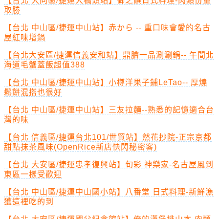
【台北 大同區/捷運大橋頭站】御之饌日式料理-肉類份量
取勝
【台北 中山區/捷運中山站】赤から -- 重口味會愛的名古
屋紅味增鍋
【台北大安區/捷運信義安和站】鼎膾一品涮涮鍋-- 午間北
海道毛蟹蓋飯超值388
【台北 中山區/捷運中山站】小樽洋果子鋪LeTao-- 厚燒
鬆餅混搭也很好
【台北 中山區/捷運中山站】三友拉麵--熟悉的記憶適合台
灣的味
【台北 信義區/捷運台北101/世貿站】然花抄院-正宗京都
甜點抹茶風味(OpenRice新店快閃秘密客)
【台北 大安區/捷運忠孝復興站】旬彩 神樂家-名古屋風到
東區一樣受歡迎
【台北 中山區/捷運中山國小站】八番堂 日式料理-新鮮漁
獲這裡吃的到