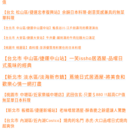
值
【台北 松山區/捷運忠孝復興站】余韻日本料理-創意質感兼具的無菜
單料理
【台北市 中山區/捷運中山國中站】鮨長谷川-江戶前壽司的精湛演出
【台北市 大安區/捷運大安站】牛弁慶-鋪到滿的牛肉拉麵大口滿足
【桃園市 桃園區】森料理-澎湃優質用料實在的日本料理
【台北市 中山區/捷運中山站】一笑issho居酒屋-品嚐日
式風味的經典
【新北市 淡水區/淡海新市鎮】蔦燒日式居酒屋-將美食和
歡樂心情一網打盡
【桃園市 中壢區/近家樂福中壢店】武田信玄-只要＄880 !!超高CP值
無菜單日本料理
【新北市 板橋區/捷運新埔站】老味噌居酒屋-酥香脆之餘還讓人驚艷
【台北市 內湖區/近內湖Costco】燒肉的名門 赤虎-大口品嚐日式燒肉
超爽快