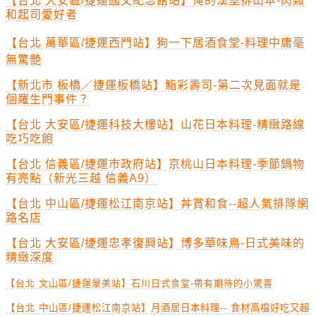
【台北 大安區/捷運國父紀念館站】俺的漢堡排山本-肉類
和起司愛好者
【台北 萬華區/捷運西門站】狗一下居酒食堂-料理中庸毫
無驚艷
【新北市 板橋／捷運板橋站】鮨彩壽司-第二次見面就是
個羅生門事件？
【台北 大安區/捷運科技大樓站】山花日本料理-精緻路線
吃巧吃飽
【台北 信義區/捷運市政府站】京桃山日本料理-季節鍋物
有亮點（新光三越 信義A9）
【台北 中山區/捷運松江南京站】丼賞和食--超人氣排隊網
路名店
【台北 大安區/捷運忠孝復興站】博多華味鳥-日式美味的
精緻深度
【台北 文山區/捷運景美站】石川日式食堂-帶有期待的小驚喜
【台北 中山區/捷運松江南京站】月酒居日本料理-- 食材高檔好吃又超