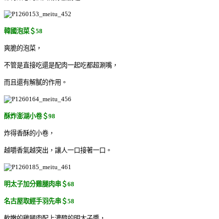
韓國泡菜＄58
爽脆的泡菜，
不管是直接吃還是配肉一起吃都超涮嘴，
而且還有解膩的作用。
酥炸澎湖小卷＄98
炸得香酥的小卷，
越嚼香氣越突出，讓人一口接著一口。
明太子加分雞腿肉串＄68
名古屋取經手羽先串＄58
軟嫩的雞腿肉配上濃醇的明太子醬，