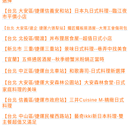
選擇
【台北 大安區/捷運信義安和站】日本丸日式料理--臨江夜
市平價小店
【台北 大安區/遠企 捷運六張犁站】鐵匠鐵板居酒屋--大胃王會傷荷包
【台北 北投區/關渡】丼布狸居食屋--超值日式小店
【新北市 三重/捷運三重站】景味日式料理--巷弄中找美食
【宜蘭】五條通居酒屋--秋季螃蟹米粉鍋正當時
【台北 中正區/捷運台北車站】和歌壽司-日式料理新選擇
【台北 大安區/捷運大安森林公園站】大安森林食堂-日式
家庭料理的美味
【台北 信義區/捷運市政府站】三井Cuisine M-精緻日式
料理
【台北 中山區/捷運民權西路站】藝奇ikki新日本料理-雙
主餐超值又滿足