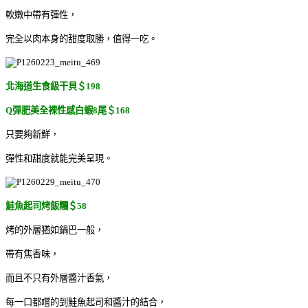
軟嫩中帶有彈性，
完全以肉本身的甜度取勝，值得一吃。
北海道生食級干貝＄198
Q彈肥美全裸性感白蝦8尾＄168
只要夠新鮮，
彈性和甜度就能完美呈現。
鮭魚起司烤飯糰＄58
烤的外層猶如鍋巴一般，
帶有焦香味，
而且不只有外層醬汁香氣，
每一口都嚐的到鮭魚起司和醬汁的結合，