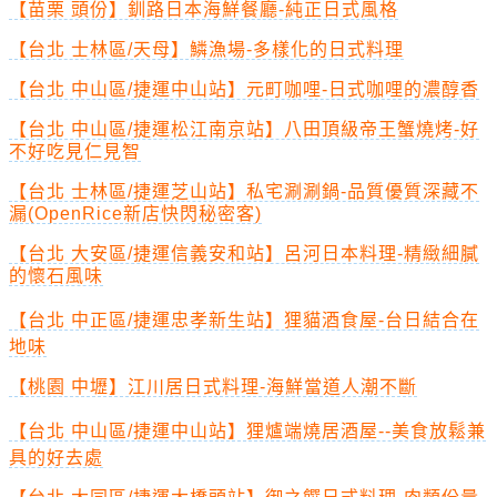
【苗栗 頭份】釧路日本海鮮餐廳-純正日式風格
【台北 士林區/天母】鱗漁場-多樣化的日式料理
【台北 中山區/捷運中山站】元町咖哩-日式咖哩的濃醇香
【台北 中山區/捷運松江南京站】八田頂級帝王蟹燒烤-好
不好吃見仁見智
【台北 士林區/捷運芝山站】私宅涮涮鍋-品質優質深藏不
漏(OpenRice新店快閃秘密客)
【台北 大安區/捷運信義安和站】呂河日本料理-精緻細膩
的懷石風味
【台北 中正區/捷運忠孝新生站】狸貓酒食屋-台日結合在
地味
【桃園 中壢】江川居日式料理-海鮮當道人潮不斷
【台北 中山區/捷運中山站】狸爐端燒居酒屋--美食放鬆兼
具的好去處