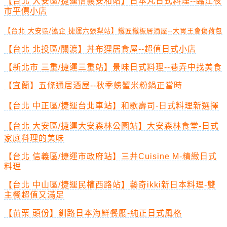
【台北 大安區/捷運信義安和站】日本丸日式料理--臨江夜
市平價小店
【台北 大安區/遠企 捷運六張犁站】鐵匠鐵板居酒屋--大胃王會傷荷包
【台北 北投區/關渡】丼布狸居食屋--超值日式小店
【新北市 三重/捷運三重站】景味日式料理--巷弄中找美食
【宜蘭】五條通居酒屋--秋季螃蟹米粉鍋正當時
【台北 中正區/捷運台北車站】和歌壽司-日式料理新選擇
【台北 大安區/捷運大安森林公園站】大安森林食堂-日式
家庭料理的美味
【台北 信義區/捷運市政府站】三井Cuisine M-精緻日式
料理
【台北 中山區/捷運民權西路站】藝奇ikki新日本料理-雙
主餐超值又滿足
【苗栗 頭份】釧路日本海鮮餐廳-純正日式風格