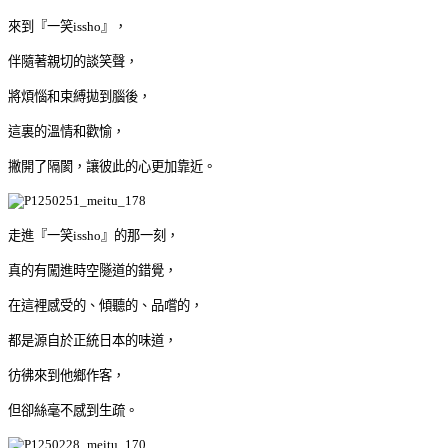
來到『一笑issho』，
伴隨著親切的談笑聲，
將煩惱和束縛拋到腦後，
這裏的溫情和歡愉，
撇開了隔閡，讓彼此的心更加靠近。
走進『一笑issho』的那一刻，
真的有闖進時空隧道的錯覺，
在這裡感受的、傾聽的、品嚐的，
都是源自於正統日本的味道，
彷彿來到他鄉作客，
但卻絲毫不感到生疏。