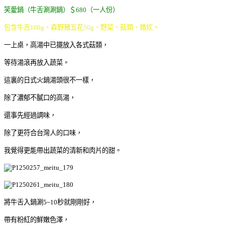
笑愛鍋（牛舌涮涮鍋）＄680（一人份）
包含牛舌100g、森野豬五花50g、野菜、菇類、雜炊。
一上桌，高湯中已擺放入各式菇類，
等待湯滾再放入蔬菜。
這裏的日式火鍋湯頭很不一樣，
除了濃郁不膩口的高湯，
還事先經過調味，
除了更符合台灣人的口味，
我覺得更能帶出蔬菜的清新和肉片的甜。
將牛舌入鍋涮5~10秒就剛剛好，
帶有粉紅的鮮嫩色澤，