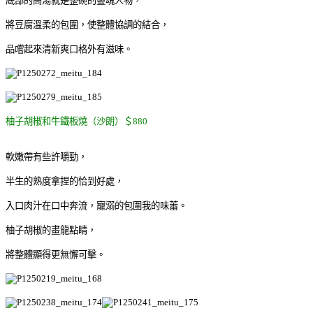
底部的高湯就是整碗的靈魂人物，
將豆腐溫柔的包圍，使整體協調的結合，
品嚐起來清新爽口格外有滋味。
柚子胡椒和牛鐵板燒（沙朗）＄880
軟嫩帶有些許嚼勁，
半生的熟度拿捏的恰到好處，
入口肉汁在口中奔流，寵溺的包圍我的味蕾。
柚子胡椒的畫龍點睛，
將整體顯得更無懈可擊。