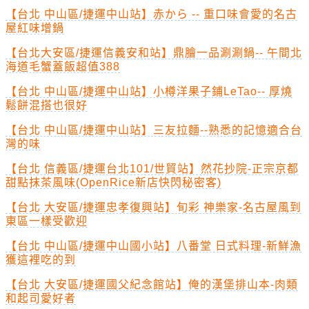
【台北 中山區/捷運中山站】赤から -- 重口味會愛的名古
屋紅味增鍋
【台北大安區/捷運信義安和站】鼎膾一品涮涮鍋-- 午間北
海道毛蟹蓋飯超值388
【台北 中山區/捷運中山站】小樽洋果子鋪LeTao-- 厚燒
鬆餅混搭也很好
【台北 中山區/捷運中山站】三友拉麵--熟悉的記憶適合台
灣的味
【台北 信義區/捷運台北101/世貿站】然花抄院-正宗京都
甜點抹茶風味(OpenRice新店快閃秘密客)
【台北 大安區/捷運忠孝復興站】旬彩 神樂家-名古屋風到
東區一樣受歡迎
【台北 中山區/捷運中山國小站】八番堂 日式料理-新鮮漁
獲這裡吃的到
【台北 大安區/捷運國父紀念館站】俺的漢堡排山本-肉類
和起司愛好者