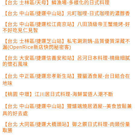
【台北 士林區/天母】鱗漁場-多樣化的日式料理
【台北 中山區/捷運中山站】元町咖哩-日式咖哩的濃醇香
【台北 中山區/捷運松江南京站】八田頂級帝王蟹燒烤-好
不好吃見仁見智
【台北 士林區/捷運芝山站】私宅涮涮鍋-品質優質深藏不
漏(OpenRice新店快閃秘密客)
【台北 大安區/捷運信義安和站】呂河日本料理-精緻細膩
的懷石風味
【台北 中正區/捷運忠孝新生站】狸貓酒食屋-台日結合在
地味
【桃園 中壢】江川居日式料理-海鮮當道人潮不斷
【台北 中山區/捷運中山站】狸爐端燒居酒屋--美食放鬆兼
具的好去處
【台北 大同區/捷運大橋頭站】御之饌日式料理-肉類份量
取勝