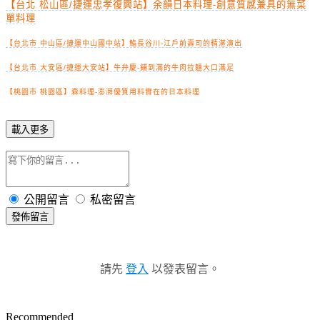
【台北 松山區/捷運忠孝復興站】余韻日本料理-創意質感兼具的無菜
單料理
【台北市 中山區/捷運中山國中站】鮨長谷川-江戶前壽司的精湛演出
【台北市 大安區/捷運大安站】牛弁慶-鋪到滿的牛肉拉麵大口滿足
【桃園市 桃園區】森料理-澎湃優質用料實在的日本料理
載入更多
公開留言
私密留言
發佈留言
請先
登入
以發表留言。
Recommended