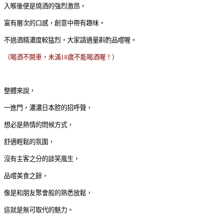
入喉後便是燒酒的強烈激昂，
富有層次的口感，創意中帶有趣味。
不過酒精濃度較猛烈，大家請適量斟酌品嚐喔。
（喝酒不開車，未滿18歲不能喝酒喔！）
整體來說，
一進門，
濃濃日本腔的招呼聲，
想必是熱情的問候方式，
舒適輕鬆的氛圍，
沒有主客之分的談笑風生，
品嚐美食之餘，
像是和朋友聚會般的熟悉放鬆，
這就是無可取代的魅力。