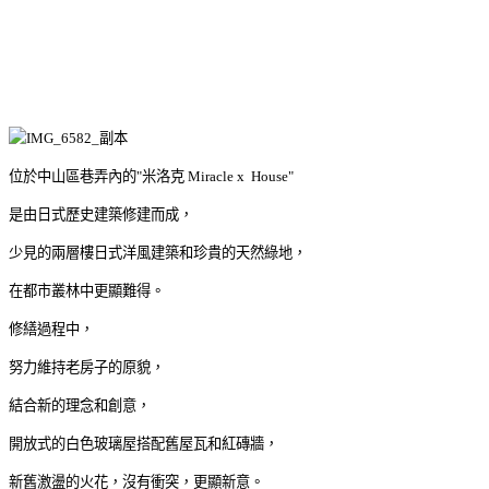
位於中山區巷弄內的"米洛克 Miracle x House"
是由日式歷史建築修建而成，
少見的兩層樓日式洋風建築和珍貴的天然綠地，
在都市叢林中更顯難得。
修繕過程中，
努力維持老房子的原貌，
結合新的理念和創意，
開放式的白色玻璃屋搭配舊屋瓦和紅磚牆，
新舊激盪的火花，沒有衝突，更顯新意。