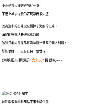
不正是集大海的鮮味於一身，
不過上桌後海膽的表現讓我很失望，
因為過多的奶味完全檔掉了海膽的滋味，
海鮮的呼喊消失得無影無蹤，
勉強只能說是在品嘗奶味醬汁濃厚的義大利麵，
鮮蝦很好，只是存在另一個世界。
(海膽風味麵還是"
大肚皮
"最對味~~)
加點套餐飲料和甜點不限金額任選，