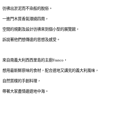
彷彿出淤泥而不染般的脫俗。
一進門木質香氣環繞四周，
空間的規劃及設計彷彿來到個小型的展覽館，
訴說著他們想傳達的思想及感受。
來自南義大利西西里島的主廚Franco，
想用最新鮮原味的食材，配合道地又講究的義大利風味，
自然質樸的手創料理，
帶著大家盡情遨遊地中海。