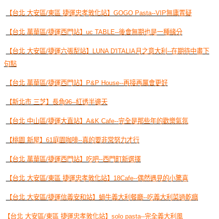
【台北 大安區/東區 捷運忠孝敦化站】GOGO Pasta--VIP無庸置疑
【台北 萬華區/捷運西門站】uc TABLE--後會無期也是一種緣分
【台北 大安區/捷運六張犁站】LUNA D'ITALIA月之意大利--在期待中畫下
句點
【台北 萬華區/捷運西門站】P&P House--再接再厲會更好
【新北市 三芝】長角96--紅透半邊天
【台北 中山區/捷運大直站】A&K Cafe--完全是那些年的歡樂氣氛
【桃園 新屋】61庭園咖啡--真的要非常努力才行
【台北 萬華區/捷運西門站】吃吧--西門町新選擇
【台北 大安區/東區 捷運忠孝敦化站】18Cafe--偶然遇見的小驚喜
【台北 大安區/捷運信義安和站】蝸牛義大利餐廳--吃義大利菜過乾癮
【台北 大安區/東區 捷運忠孝敦化站】solo pasta--完全義大利風