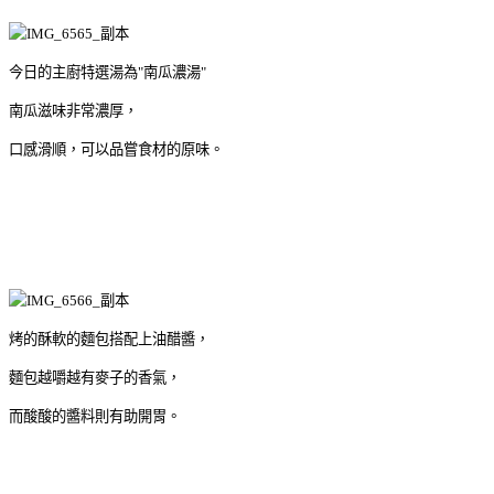
今日的主廚特選湯為"南瓜濃湯"
南瓜滋味非常濃厚，
口感滑順，可以品嘗食材的原味。
烤的酥軟的麵包搭配上油醋醬，
麵包越嚼越有麥子的香氣，
而酸酸的醬料則有助開胃。