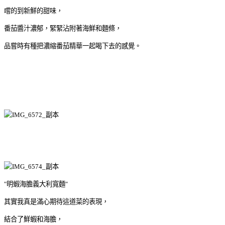
嚐的到新鮮的甜味，
番茄醬汁濃郁，緊緊沾附著海鮮和麵條，
品嘗時有種把濃縮番茄精華一起喝下去的感覺。
"明蝦海膽義大利寬麵"
其實我真是滿心期待這道菜的表現，
結合了鮮蝦和海膽，