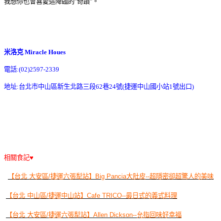
我想你也會喜愛這降臨的"奇蹟"。
米洛克 Miracle Houes
電話:(02)2597-2339
地址:台北市中山區新生北路三段62巷24號(捷運中山國小站1號出口)
相關食記♥
【台北 大安區/捷運六張犁站】Big Pancia大肚皮--超隱密卻超驚人的美味
【台北 中山區/捷運中山站】Cafe TRICO--最日式的義式料理
【台北 大安區/捷運六張犁站】Allen Dickson--允指回味好幸福