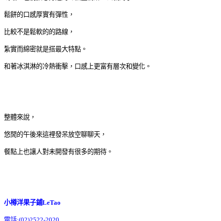
鬆餅的口感厚實有彈性，
比較不是鬆軟的的路線，
紮實而綿密就是搭最大特點。
和著冰淇淋的冷熱衝擊，口感上更富有層次和變化。
整體來說，
悠閒的午後來這裡發呆放空聊聊天，
餐點上也讓人對未開發有很多的期待。
小樽洋果子鋪LeTao
電話:(02)2522-2020