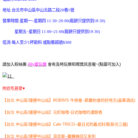
地址:台北市中山區中山北路二段20巷1號
營業時間:星期一~星期四 11:30~20:00(鬆餅只提供到18:30)
星期五~星期日 11:00~21:00(鬆餅只提供到19:30)
低消:每人至少1杯飲料 或點餐超過$300
請加入粉絲團
Ally愛玩樂
會有及時玩樂和贈獎訊息喔~(點圖可加入)
附近吃甚麼♥
【台北 中山區/捷運中山站】ROBIN'S 牛排屋--節慶約會的好地方(晶華酒店)
【台北 中山區/捷運中山站】元町咖哩-日式咖哩的濃醇香
【台北 中山區/捷運中山站】Cafe TRICO--最日式的義式料理(新光三越)
【台北 中山區/捷運中山站】涓豆腐--輾轉幾回又來到