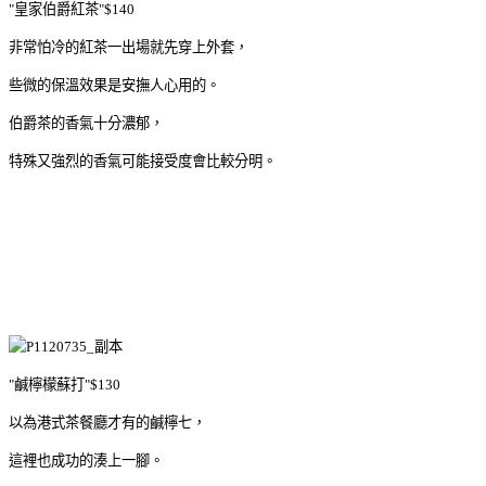
"皇家伯爵紅茶"$140
非常怕冷的紅茶一出場就先穿上外套，
些微的保溫效果是安撫人心用的。
伯爵茶的香氣十分濃郁，
特殊又強烈的香氣可能接受度會比較分明。
"鹹檸檬蘇打"$130
以為港式茶餐廳才有的鹹檸七，
這裡也成功的湊上一腳。