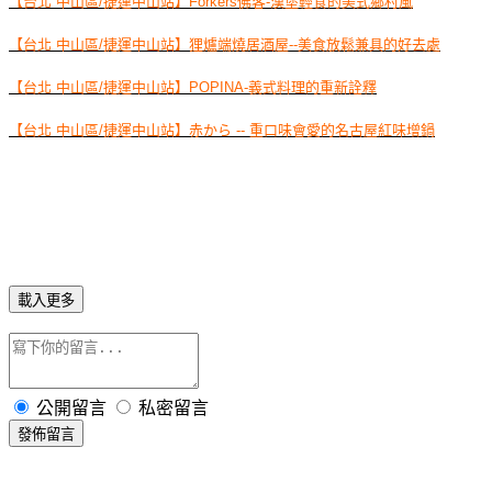
【台北 中山區/捷運中山站】Forkers佛客-漢堡輕食的美式鄉村風
【台北 中山區/捷運中山站】狸爐端燒居酒屋--美食放鬆兼具的好去處
【台北 中山區/捷運中山站】POPINA-義式料理的重新詮釋
【台北 中山區/捷運中山站】赤から -- 重口味會愛的名古屋紅味增鍋
載入更多
公開留言
私密留言
發佈留言