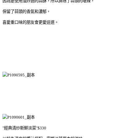
因為是使用油炸過的蒜酥，所以屏除了蒜頭的嗆辣，
保留了蒜頭的香氣和濃郁，
喜愛重口味的朋友會更愛這道。
"經典清炒新鮮淡菜"$330