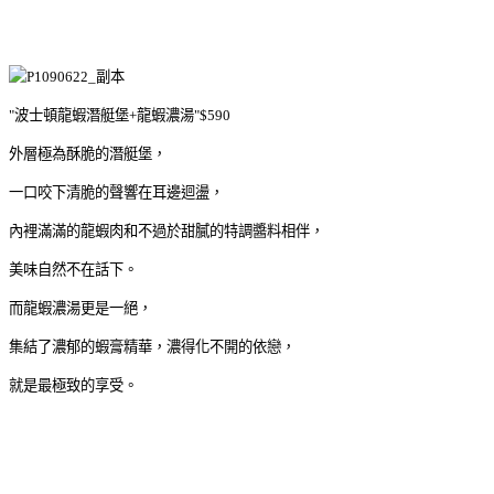
"波士頓龍蝦潛艇堡+龍蝦濃湯"$590
外層極為酥脆的潛艇堡，
一口咬下清脆的聲響在耳邊迴盪，
內裡滿滿的龍蝦肉和不過於甜膩的特調醬料相伴，
美味自然不在話下。
而龍蝦濃湯更是一絕，
集結了濃郁的蝦膏精華，濃得化不開的依戀，
就是最極致的享受。