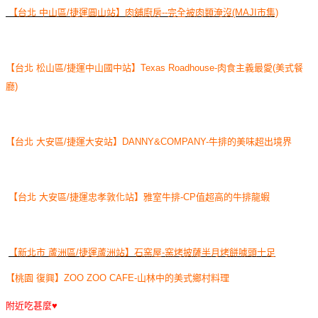
【台北 中山區/捷運圓山站】肉舖廚房--完全被肉類淹沒(MAJI市集)
【台北 松山區/捷運中山國中站】Texas Roadhouse-肉食主義最愛(美式餐
廳)
【台北 大安區/捷運大安站】DANNY&COMPANY-牛排的美味超出境界
【台北 大安區/捷運忠孝敦化站】雅室牛排-CP值超高的牛排龍蝦
【新北市 蘆洲區/捷運蘆洲站】石窯屋-窯烤披薩半月烤餅噱頭十足
【桃園 復興】ZOO ZOO CAFE-山林中的美式鄉村料理
附近吃甚麼♥