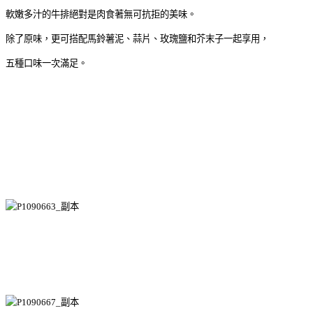
軟嫩多汁的牛排絕對是肉食著無可抗拒的美味。
除了原味，更可搭配馬鈴薯泥、蒜片、玫瑰鹽和芥末子一起享用，
五種口味一次滿足。