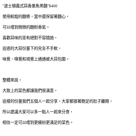
"波士頓義式蒜香墨魚黑麵"$400
使用較粗的麵條，當中還保留著麵心，
可以嚐到微微的麵粉香氣。
喜歡蒜味的澎有絕對不容錯過，
這道的大蒜份量下的完全不手軟，
味覺、嗅覺和視覺上通通被大蒜包圍。
整體來說，
大致上的菜色都讓我們很滿意，
這樣的份量我們五個人一起分享，大家都摸著飽足的肚子離開，
所以建議大家可以多一點人一起來分食，
相信一定可以嚐到更繽紛更滿足的菜色。