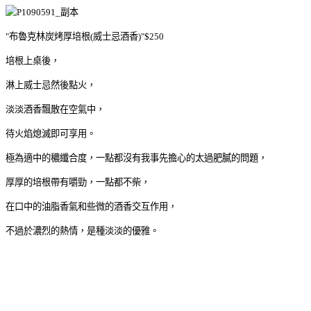
"布魯克林炭烤厚培根(威士忌酒香)"$250
培根上桌後，
淋上威士忌然後點火，
淡淡酒香飄散在空氣中，
待火焰熄滅即可享用。
極為適中的穠纖合度，一點都沒有我事先擔心的太過肥膩的問題，
厚厚的培根帶有嚼勁，一點都不柴，
在口中的油脂香氣和些微的酒香交互作用，
不過於濃烈的熱情，是種淡淡的優雅。