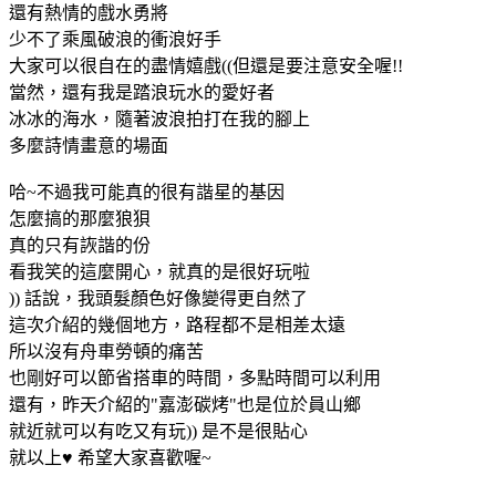
還有熱情的戲水勇將
少不了乘風破浪的衝浪好手
大家可以很自在的盡情嬉戲((但還是要注意安全喔!!
當然，還有我是踏浪玩水的愛好者
冰冰的海水，隨著波浪拍打在我的腳上
多麼詩情畫意的場面
哈~不過我可能真的很有諧星的基因
怎麼搞的那麼狼狽
真的只有詼諧的份
看我笑的這麼開心，就真的是很好玩啦
)) 話說，我頭髮顏色好像變得更自然了
這次介紹的幾個地方，路程都不是相差太遠
所以沒有舟車勞頓的痛苦
也剛好可以節省搭車的時間，多點時間可以利用
還有，昨天介紹的"嘉澎碳烤"也是位於員山鄉
就近就可以有吃又有玩)) 是不是很貼心
就以上♥ 希望大家喜歡喔~