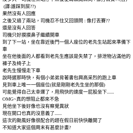
(譯:誰踩到屎??)
果然沒有人回應
之後又過了兩站，司機忍不住又回頭問 : 像打丟賽??
還是沒有人回答
司機只好摸摸鼻子繼續開車
到了下一站，坐在靠近後門一個人座位的老先生站起來準備下
車
坐在他後面的人都看到老先生應該是失禁了，排泄物沾滿他的
褲子及椅子上
老先生慢慢走下車
說時遲那時快，有個小弟弟背著書包興高采烈的跑上車
見到車上唯一一個座位(就是剛剛老先生坐的那個)
可能覺得自己太幸運了，用飛快的速度一屁股坐下......
OMG~真的想阻止都來不急
見他坐下後好像也沒有察覺異狀
現在開口也真的沒意義了......
這次的颱風好像很配合的趕在假日前快快離開了
不知道大家這個周末有甚麼計畫?