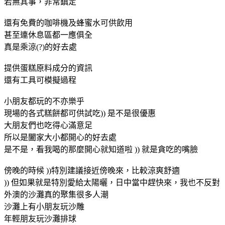
若無其事，非常鎮定
還有免費的咖啡機及蜂蜜水可供飲用
甚至連休息區都一應俱全
真是乘涼(?)的好去處
提供蛋糕原料成分的資訊
還有工具可模擬過程
小朋友都玩的不亦樂乎
現場的各式糕餅都可供試吃)) 是不是很優惠
大朋友們也吃得心滿意足
所以是闔家大小都開心的好去處
是不是，看我喝的那麼開心就知道啦 )) 就是貪吃的嘴臉
傍晚的時候 ))特別建議接近傍晚來，比較涼爽舒適
)) 但如果就是特別愛給太陽曬，日中當中趕快來，我也不反對
外澳的沙灘真的聚集很多人潮
沙灘上有小朋友玩沙雕
年輕朋友玩沙灘排球