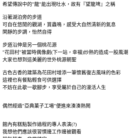
希望傳說中的"龍"能出現吐水，故有『望龍埤』之稱
沿著湖泊旁的步道
可自在悠閒的觀湖，賞蟲鳴，感受大自然清新的氣息
閑靜的步調，怡然自得
步道沿伸是另一個桃花源
"花田村"被當時偶像劇(下一站，幸福)炒熱的造成一股風潮
大家也想到這美麗的世外桃源朝聖
古色古香的建築為花田村增添一筆懷舊復古風味的色彩
這裡也有餐點輕食可供選擇
不妨在此歇一歇腳步，享受屬於自己的漫活人生
偶然經過"亞典菓子工場"便進來湊湊熱鬧
館內有糕點製作過程的專人表演(?)
我想他們應該很習慣邊工作邊被觀看