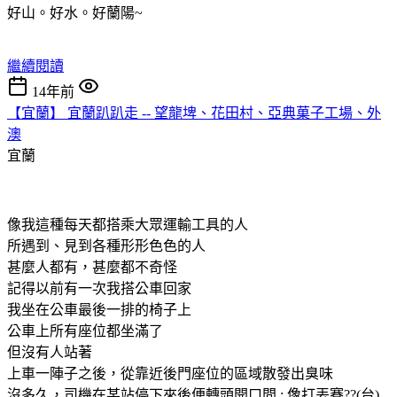
好山。好水。好蘭陽~
繼續閱讀
14年前
【宜蘭】 宜蘭趴趴走 -- 望龍埤、花田村、亞典菓子工場、外
澳
宜蘭
像我這種每天都搭乘大眾運輸工具的人
所遇到、見到各種形形色色的人
甚麼人都有，甚麼都不奇怪
記得以前有一次我搭公車回家
我坐在公車最後一排的椅子上
公車上所有座位都坐滿了
但沒有人站著
上車一陣子之後，從靠近後門座位的區域散發出臭味
沒多久，司機在某站停下來後便轉頭開口問 : 像打丟賽??(台)