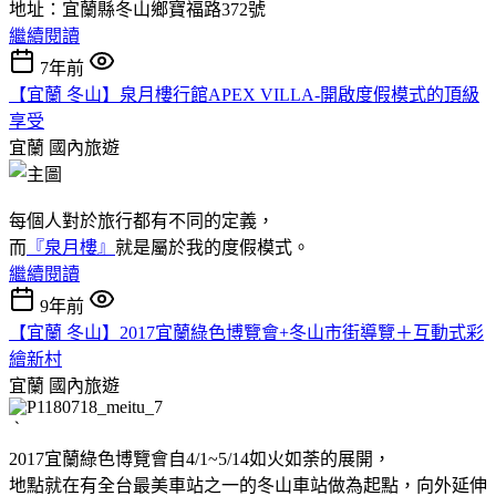
地址：宜蘭縣冬山鄉寶福路372號
繼續閱讀
7年前
【宜蘭 冬山】泉月樓行館APEX VILLA-開啟度假模式的頂級
享受
宜蘭
國內旅遊
每個人對於旅行都有不同的定義，
而
『泉月樓』
就是屬於我的度假模式。
繼續閱讀
9年前
【宜蘭 冬山】2017宜蘭綠色博覽會+冬山市街導覽＋互動式彩
繪新村
宜蘭
國內旅遊
｀
2017宜蘭綠色博覽會自4/1~5/14如火如荼的展開，
地點就在有全台最美車站之一的冬山車站做為起點，向外延伸