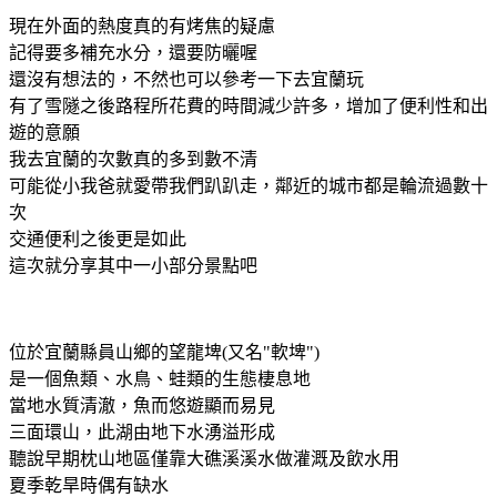
現在外面的熱度真的有烤焦的疑慮
記得要多補充水分，還要防曬喔
還沒有想法的，不然也可以參考一下去宜蘭玩
有了雪隧之後路程所花費的時間減少許多，增加了便利性和出
遊的意願
我去宜蘭的次數真的多到數不清
可能從小我爸就愛帶我們趴趴走，鄰近的城市都是輪流過數十
次
交通便利之後更是如此
這次就分享其中一小部分景點吧
位於宜蘭縣員山鄉的望龍埤(又名"軟埤")
是一個魚類、水鳥、蛙類的生態棲息地
當地水質清澈，魚而悠遊顯而易見
三面環山，此湖由地下水湧溢形成
聽說早期枕山地區僅靠大礁溪溪水做灌溉及飲水用
夏季乾旱時偶有缺水