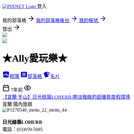
登入
我的部落格
我的部落格後台
我的帳號
登出
★Ally愛玩樂★
相簿
部落格
名片
7年前
【宜蘭 冬山】日光綠築LOHERB-閑淡雅緻的超優質度假環境
宜蘭
國內旅遊
日光綠築LOHERB
電話：(03)959-5685