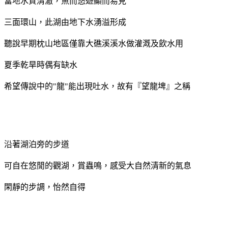
當地水質清澈，魚而悠遊顯而易見
三面環山，此湖由地下水湧溢形成
聽說早期枕山地區僅靠大礁溪溪水做灌溉及飲水用
夏季乾旱時偶有缺水
希望傳說中的"龍"能出現吐水，故有『望龍埤』之稱
沿著湖泊旁的步道
可自在悠閒的觀湖，賞蟲鳴，感受大自然清新的氣息
閑靜的步調，怡然自得