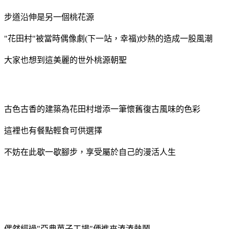
步道沿伸是另一個桃花源
"花田村"被當時偶像劇(下一站，幸福)炒熱的造成一股風潮
大家也想到這美麗的世外桃源朝聖
古色古香的建築為花田村增添一筆懷舊復古風味的色彩
這裡也有餐點輕食可供選擇
不妨在此歇一歇腳步，享受屬於自己的漫活人生
偶然經過"亞典菓子工場"便進來湊湊熱鬧