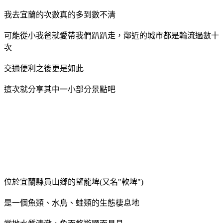
我去宜蘭的次數真的多到數不清
可能從小我爸就愛帶我們趴趴走，鄰近的城市都是輪流過數十
次
交通便利之後更是如此
這次就分享其中一小部分景點吧
位於宜蘭縣員山鄉的望龍埤(又名"軟埤")
是一個魚類、水鳥、蛙類的生態棲息地