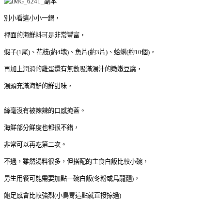
別小看這小小一鍋，
裡面的海鮮料可是非常豐富，
蝦子(1尾)、花枝(約4塊)、魚片(約3片)、蛤蜊(約10個)，
再加上潤滑的雞蛋還有無數吸滿湯汁的嫩嫩豆腐，
湯頭充滿海鮮的鮮甜味，
絲毫沒有被辣辣的口感掩蓋。
海鮮部分鮮度也都很不錯，
非常可以再吃第二次。
不過，雖然湯料很多，但搭配的主食白飯比較小碗，
男生用餐可能需要加點一碗白飯(冬粉或烏龍麵)，
飽足感會比較強烈(小鳥胃這點就直接掠過)