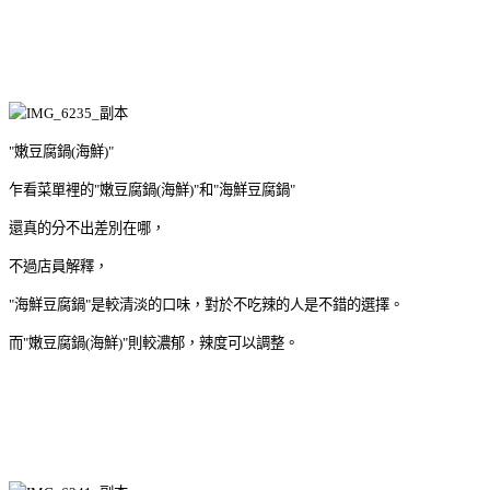
"嫩豆腐鍋(海鮮)"
乍看菜單裡的"嫩豆腐鍋(海鮮)"和"海鮮豆腐鍋"
還真的分不出差別在哪，
不過店員解釋，
"海鮮豆腐鍋"是較清淡的口味，對於不吃辣的人是不錯的選擇。
而"嫩豆腐鍋(海鮮)"則較濃郁，辣度可以調整。