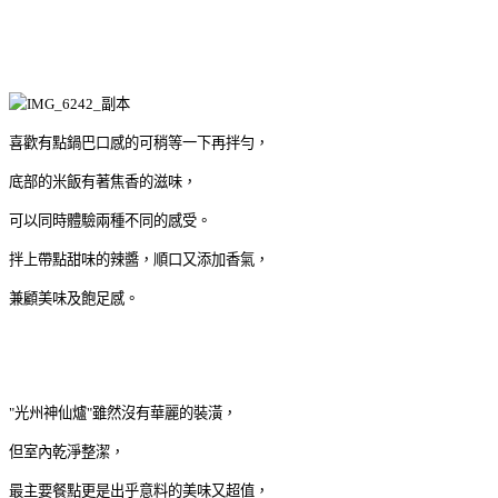
喜歡有點鍋巴口感的可稍等一下再拌勻，
底部的米飯有著焦香的滋味，
可以同時體驗兩種不同的感受。
拌上帶點甜味的辣醬，順口又添加香氣，
兼顧美味及飽足感。
"光州神仙爐"雖然沒有華麗的裝潢，
但室內乾淨整潔，
最主要餐點更是出乎意料的美味又超值，