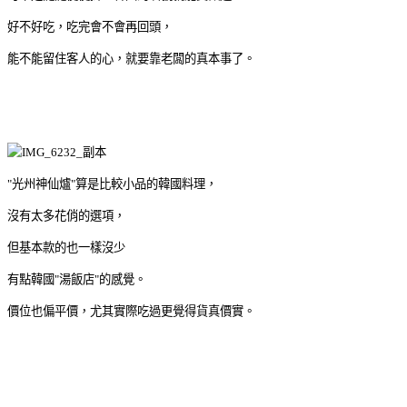
好不好吃，吃完會不會再回頭，
能不能留住客人的心，就要靠老闆的真本事了。
"光州神仙爐"算是比較小品的韓國料理，
沒有太多花俏的選項，
但基本款的也一樣沒少
有點韓國"湯飯店"的感覺。
價位也偏平價，尤其實際吃過更覺得貨真價實。