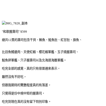
"和歌握壽司" $599
總共12貫的壽司包含干貝、鮪魚、鮭魚肚、紅甘肚、旗魚、
比目魚鰭邊肉、天使紅蝦、櫻花蝦軍艦、玉子燒握壽司、
鮭魚卵軍艦、穴子握壽司以及北海道海膽軍艦。
吃完全部的感覺，真的只有很普通來表示，
雖然沒有不好吃，
但跟我期待的驚艷程度真的有落差，
只覺得是份中規中矩的握壽司，
吃完到現在真的沒有留下特別印象。