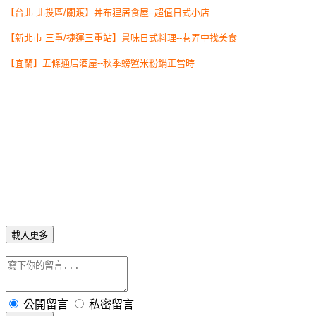
【台北 北投區/關渡】丼布狸居食屋--超值日式小店
【新北市 三重/捷運三重站】景味日式料理--巷弄中找美食
【宜蘭】五條通居酒屋--秋季螃蟹米粉鍋正當時
載入更多
公開留言
私密留言