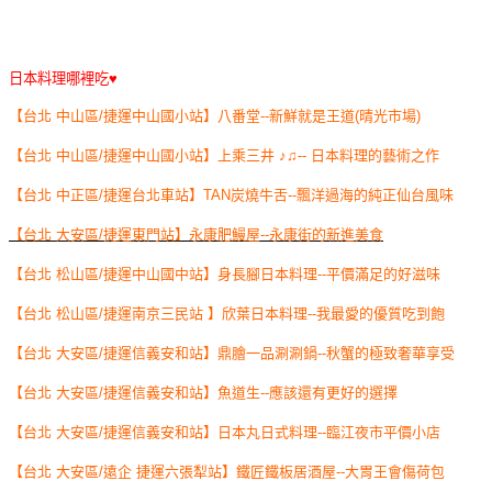
日本料理哪裡吃♥
【台北 中山區/捷運中山國小站】八番堂--新鮮就是王道(晴光市場)
【台北 中山區/捷運中山國小站】上乘三井 ♪♫-- 日本料理的藝術之作
【台北 中正區/捷運台北車站】TAN炭燒牛舌--飄洋過海的純正仙台風味
【台北 大安區/捷運東門站】永康肥鰻屋--永康街的新進美食
【台北 松山區/捷運中山國中站】身長腳日本料理--平價滿足的好滋味
【台北 松山區/捷運南京三民站 】欣葉日本料理--我最愛的優質吃到飽
【台北 大安區/捷運信義安和站】鼎膾一品涮涮鍋--秋蟹的極致奢華享受
【台北 大安區/捷運信義安和站】魚道生--應該還有更好的選擇
【台北 大安區/捷運信義安和站】日本丸日式料理--臨江夜市平價小店
【台北 大安區/遠企 捷運六張犁站】鐵匠鐵板居酒屋--大胃王會傷荷包