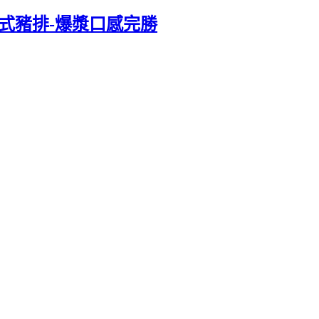
式豬排-爆漿口感完勝