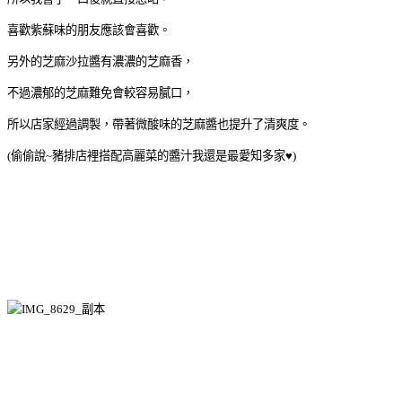
喜歡紫蘇味的朋友應該會喜歡。
另外的芝麻沙拉醬有濃濃的芝麻香，
不過濃郁的芝麻難免會較容易膩口，
所以店家經過調製，帶著微酸味的芝麻醬也提升了清爽度。
(偷偷說~豬排店裡搭配高麗菜的醬汁我還是最愛知多家♥)