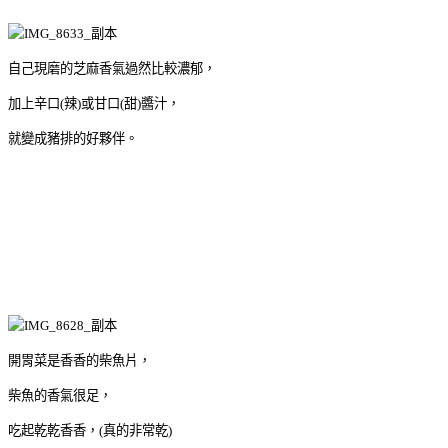
自己現磨的芝麻香氣過然比較濃郁，
加上辛口(辣)或甘口(甜)醬汁，
就變成豬排的好夥伴。
開胃菜是香香的柴魚片，
柴魚的香氣很足，
吃起乾乾香香，(真的非常乾)