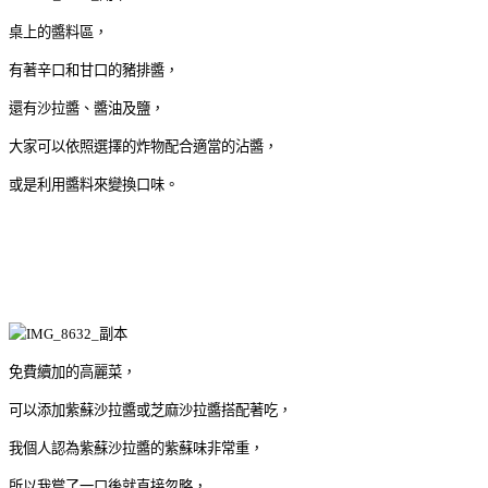
桌上的醬料區，
有著辛口和甘口的豬排醬，
還有沙拉醬、醬油及鹽，
大家可以依照選擇的炸物配合適當的沾醬，
或是利用醬料來變換口味。
免費續加的高麗菜，
可以添加紫蘇沙拉醬或芝麻沙拉醬搭配著吃，
我個人認為紫蘇沙拉醬的紫蘇味非常重，
所以我嘗了一口後就直接忽略，