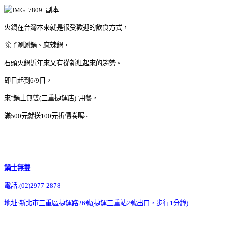
火鍋在台灣本來就是很受歡迎的飲食方式，
除了涮涮鍋、麻辣鍋，
石頭火鍋近年來又有從新紅起來的趨勢。
即日起到6/9日，
來"鍋士無雙(三重捷運店)"用餐，
滿500元就送100元折價卷喔~
鍋士無雙
電話:(02)2977-2878
地址:新北市三重區捷運路26號(捷運三重站2號出口，步行1分鐘)