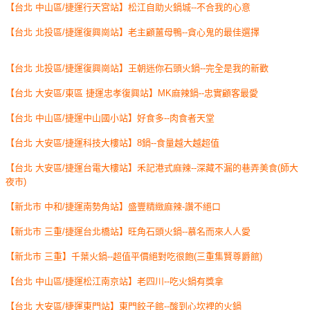
【台北 中山區/捷運行天宮站】松江自助火鍋城--不合我的心意
【台北 北投區/捷運復興崗站】老主顧薑母鴨--貪心鬼的最佳選擇
【台北 北投區/捷運復興崗站】王朝迷你石頭火鍋--完全是我的新歡
【台北 大安區/東區 捷運忠孝復興站】MK麻辣鍋--忠實顧客最愛
【台北 中山區/捷運中山國小站】好食多--肉食者天堂
【台北 大安區/捷運科技大樓站】8鍋--食量越大越超值
【台北 大安區/捷運台電大樓站】禾記港式麻辣--深藏不漏的巷弄美食(師大
夜市)
【新北市 中和/捷運南勢角站】盛豐精緻麻辣-讚不絕口
【新北市 三重/捷運台北橋站】旺角石頭火鍋--慕名而來人人愛
【新北市 三重】千葉火鍋--超值平價絕對吃很飽(三重集賢尊爵館)
【台北 中山區/捷運松江南京站】老四川--吃火鍋有獎拿
【台北 大安區/捷運東門站】東門餃子館--酸到心坎裡的火鍋