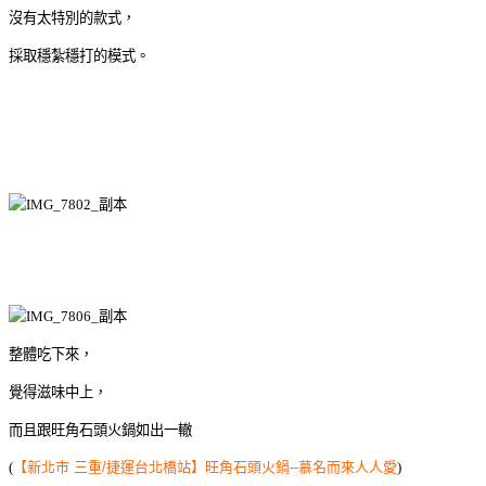
沒有太特別的款式，
採取穩紮穩打的模式。
整體吃下來，
覺得滋味中上，
而且跟旺角石頭火鍋如出一轍
(
【新北市 三重/捷運台北橋站】旺角石頭火鍋--慕名而來人人愛
)