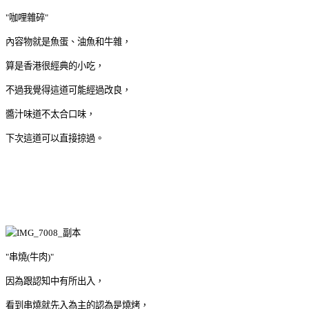
"咖哩雜碎"
內容物就是魚蛋、油魚和牛雜，
算是香港很經典的小吃，
不過我覺得這道可能經過改良，
醬汁味道不太合口味，
下次這道可以直接掠過。
"串燒(牛肉)"
因為跟認知中有所出入，
看到串燒就先入為主的認為是燒烤，