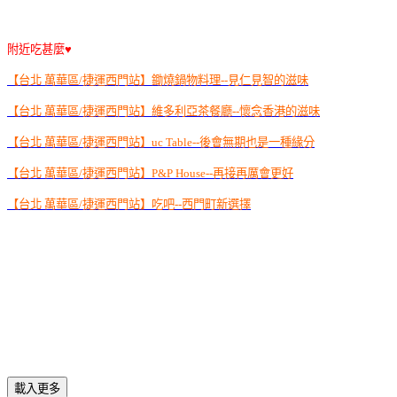
附近吃甚麼♥
【台北 萬華區/捷運西門站】鋤燒鍋物料理--見仁見智的滋味
【台北 萬華區/捷運西門站】維多利亞茶餐廳--懷念香港的滋味
【台北 萬華區/捷運西門站】uc Table--後會無期也是一種緣分
【台北 萬華區/捷運西門站】P&P House--再接再厲會更好
【台北 萬華區/捷運西門站】吃吧--西門町新選擇
載入更多