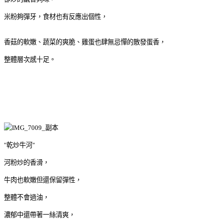
米粉夠彈牙，食材也有反應出個性，
香菇的軟嫩、蔬菜的爽脆、雞蛋也肆無忌憚的散發蛋香，
整體層次感十足。
"乾炒牛河"
河粉炒的香滑，
牛肉也軟嫩但還保留彈性，
整體不會過油，
濃郁中還帶著一絲清爽，