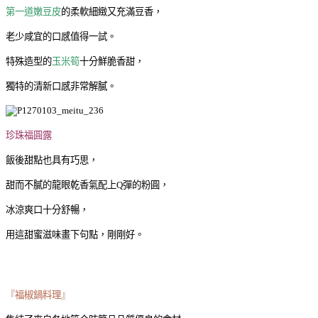
第一道嫩豆皮
的柔軟細緻又充滿豆香，
老少咸宜的口感值得一試。
特殊造型的
玉米筍
十分鮮脆香甜，
獨特的清新口感非常解膩。
珍珠福圓露
飯後甜點也具有巧思，
甜而不膩的龍眼乾香氣配上Q彈的粉圓，
冰涼爽口十分舒暢，
用這甜蜜滋味畫下句點，剛剛好。
『福椒鍋料理』