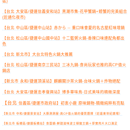
區)
【台北 大安區/捷運信義安和站】黑潮市集-花甲蟹鍋+螃蟹的完美組合
(近通化夜市)
【台北 中山區/捷運中山站】赤から -- 重口味會愛的名古屋紅味增鍋
【台北 松山區/捷運中山國中站】十二籃粥火鍋-香辣口味連配角都出
色
【台北 新北市】大台北特色火鍋大推薦
【台北 松山區/捷運南京三民站】三冰九鍋-食尚玩家也推的高CP值火
鍋店
【新北市 永和/捷運頂溪站】麒麟閣沙茶火鍋-台味火鍋＋炸物絕配
【台北 大安區/捷運忠孝復興站】博多華味鳥-日式美味的精緻深度
【台北
信義區/捷運市政府站】初衷小鹿 原味鍋物-精緻純粹有亮點
【新北市 中和/捷運景安站】大豚涮涮屋-高CP值火鍋的優質選擇（近遠東世紀廣場）
【新北市 板橋區/捷運板橋站】食藝鍋-鮮甜滋味波士頓龍王鍋＋厚實肉片大口滿足