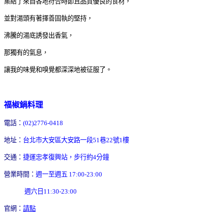
集結了來自各地符合時節且品質優良的食材，
並對湯頭有著擇善固執的堅持，
沸騰的湯底誘發出香氣，
那獨有的氣息，
讓我的味覺和嗅覺都深深地被征服了。
福椒鍋料理
電話：
(02)2776-0418
地址：
台北市大安區大安路一段51巷22號1樓
交通：
捷運忠孝復興站，步行約4分鐘
營業時間：
週一至週五 17:00-23:00
週六日11:30-23:00
官網：
請點