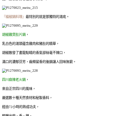
『福椒鍋料理』
最特別的就是那獨特的湯底。
胡椒雞煲肚片鍋
，
乳白色的湯頭蘊含雞肉和豬肚的精華，
胡椒散發了畫龍點睛的香氣卻絲毫不辣口，
滿口的濃郁芬芳，齒頰留香的後韻讓人回味無窮。
四川麻辣老火鍋
，
來自正宗四川的風味，
嚴選數十種天然食材和秘製香料，
經由72小時的熟成功夫，
醞釀出麻、香、辣，