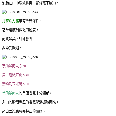
油脂在口中緩緩化開，卻絲毫不膩口。
丹麥活力豬
帶有些微彈性，
甚至還感到微微的脆度，
肉質鮮美，甜味馨香，
非常受歡迎。
芋角鮮肉丸＄70
第一道嫩豆皮＄40
蜜粉刷玉米筍＄50
芋角鮮肉丸
的芋頭香氣十分濃郁，
入口的瞬間豐盈的香氣漸漸擴散開來。
來自豆漿表層那輕盈的薄膜，