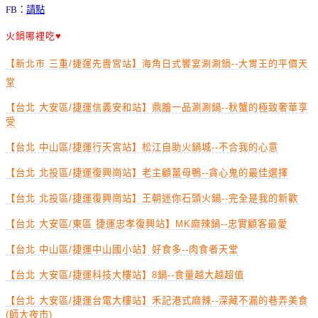
FB：
請點
火鍋哪裡吃♥
【新北市 三重/捷運先嗇宮站】海角日式饗宴涮涮鍋--大胃王的平價天
堂
【台北 大安區/捷運信義安和站】鼎膾一品涮涮鍋--秋蟹的極致奢華享
受
【台北 中山區/捷運行天宮站】松江自助火鍋城--不合我的心意
【台北 北投區/捷運復興崗站】老主顧薑母鴨--貪心鬼的最佳選擇
【台北 北投區/捷運復興崗站】王朝迷你石頭火鍋--完全是我的新歡
【台北 大安區/東區 捷運忠孝復興站】MK麻辣鍋--忠實顧客最愛
【台北 中山區/捷運中山國小站】好食多--肉食者天堂
【台北 大安區/捷運科技大樓站】8鍋--食量越大越超值
【台北 大安區/捷運台電大樓站】禾記港式麻辣--深藏不漏的巷弄美食
(師大夜市)