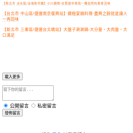
【新北市 淡水區/淡海新市鎮】小川鍋物-在質感中尋找一種自然的美食況味
【台北市 中山區/捷運南京復興站】鐤極宴鍋料理-盡興之餘就是讓人
一再回味
【新北市 三重區/捷運台北橋站】大盤子涮涮鍋-大分量，大肉盤，大
口滿足
載入更多
公開留言
私密留言
發佈留言