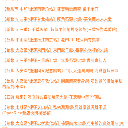
【新北市 中和/捷運南勢角站】盛豐精緻麻辣-讚不絕口
【新北市 三重/捷運台北橋站】旺角石頭火鍋--慕名而來人人愛
【新北市 三重】千葉火鍋--超值平價絕對吃很飽(三重集賢尊爵館)
【台北 中山區/捷運松江南京站】老四川--吃火鍋有獎拿
【台北 大安區/捷運東門站】東門餃子館--酸到心坎裡的火鍋
【新北市 三重/捷運三重站】鍋士無雙石頭火鍋-香味會勾人
【台北 大安區/捷運國父紀念館站】市民大道涮涮鍋-海鮮盤超彭派
【台北 大安區/捷運忠孝敦化站】問鼎麻辣養身鍋-吃到飽的價位單點
的品質(東區)
【宜蘭 羅東】呀咪韓式自助燒肉火鍋-在驚嚇中畫下句點
【台北 士林區/捷運芝山站】私宅涮涮鍋-品質優質深藏不漏
(OpenRice新店快閃秘密客)
【台北 大安區/捷運忠孝敦化站】橋頭麻辣火鍋-老字號的麻辣風味(東