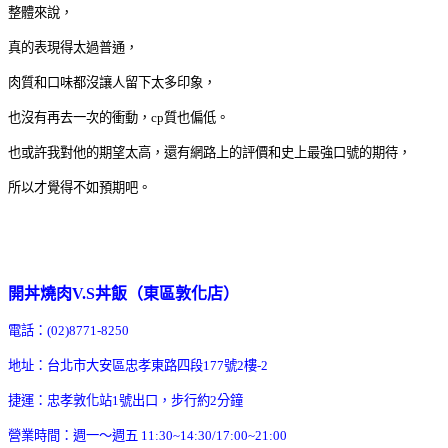
整體來說，
真的表現得太過普通，
肉質和口味都沒讓人留下太多印象，
也沒有再去一次的衝動，cp質也偏低。
也或許我對他的期望太高，還有網路上的評價和史上最強口號的期待，
所以才覺得不如預期吧。
開丼燒肉V.S丼飯（東區敦化店）
電話：(02)8771-8250
地址：台北市大安區忠孝東路四段177號2樓-2
捷運：忠孝敦化站1號出口，步行約2分鐘
營業時間：週一～週五 11:30~14:30/17:00~21:00