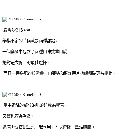
霜降沙朗＄480
舉棋不定的時候就是兩種都點，
一個套餐中包含了兩種口味雙重口感，
絕對是大胃王的最佳選擇．
而且一旁搭配的松露醬、山葵絲和酥炸蒜片也讓餐點更有變化。
當中霜降的部分油脂的確較為豐富，
肉質也較為軟嫩，
還滿需要搭配生菜一起享用，可以解除一些油膩感。