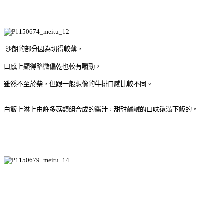
沙朗的部分因為切得較薄，
口感上顯得略微偏乾也較有嚼勁，
雖然不至於柴，但跟一般想像的牛排口感比較不同。
白飯上淋上由許多菇類組合成的醬汁，甜甜鹹鹹的口味還滿下飯的。