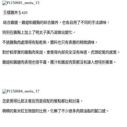
王樣雞丼＄420
結合雞腿、雞翅和雞胸的綜合雞丼，也各自用了不同的手法調味，
特別在雞胸上加上了明太子美乃滋做出變化，
不過雞胸肉處理得有點乾柴，醬料也只有表層的稍微調味，
對於較厚實的雞胸肉來說，會覺得內部完全沒有味道，虎頭蛇尾的感覺。
雞翅和雞腿肉表現也很平庸，醬汁和雞皮肉質都沒有讓人想特別著墨。
怎麼覺得比起主餐反而是搭配的餐點都比較討喜，
稠稠的紫米紅豆微甜的比例，化解了不少過多肉類油脂的膩口感。