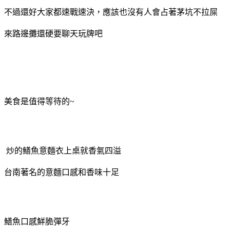
不過還好大家都速戰速決，應該也沒有人會占著茅坑不拉屎
來路邊攤還硬要聊天玩牌吧
美食是值得等待的~
炒的鱔魚意麵衣上桌就香氣四溢
台南著名的意麵口感和香味十足
鱔魚口感鮮脆彈牙