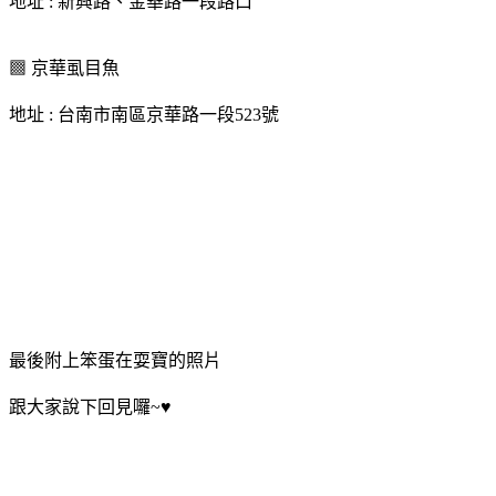
地址 : 新興路、金華路一段路口
▩ 京華虱目魚
地址 : 台南市南區京華路一段523號
最後附上笨蛋在耍寶的照片
跟大家說下回見囉~♥