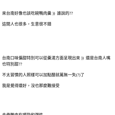
來台南好像也該吃碗鴨肉羹 )) 誰說的??
這間人也很多，生意很不錯
台南口味偏甜特別可以從羹湯方面呈現出來 )) 還是台南人嘴
也特別甜??
不太習慣的人照樣可以加點醋就萬無一失(?)了
我是覺得還好，沒也那麼難接受
去骨鴨肉有嚼勁和彈性