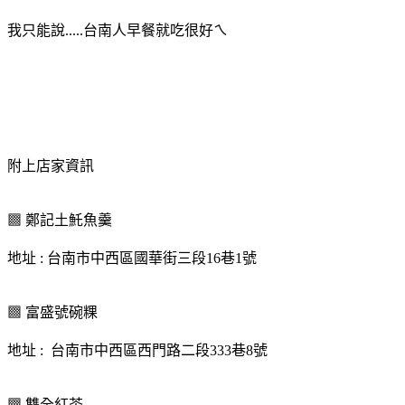
我只能說.....台南人早餐就吃很
好ㄟ
附上店家資訊
▩ 鄭記土魠魚羹
地址 : 台南市中西區國華街三段16巷1號
▩ 富盛號碗粿
地址 : 台南市中西區西門路二段333巷8號
▩ 雙全紅茶