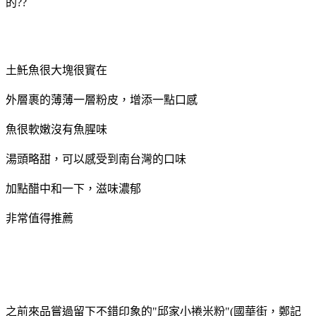
的??
土魠魚很大塊很實在
外層裹的薄薄一層粉皮，增添一點口感
魚很軟嫩沒有魚腥味
湯頭略甜，可以感受到南台灣的口味
加點醋中和一下，滋味濃郁
非常值得推薦
之前來品嘗過留下不錯印象的"邱家小捲米粉"(國華街，鄭記