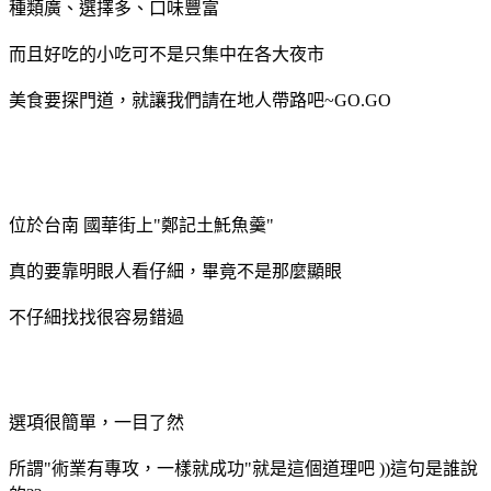
種類廣、選擇多、口味豐富
而且好吃的小吃可不是只集中在各大夜市
美食要探門道，就讓我們請在地人帶路吧~GO.GO
位於台南 國華街上"鄭記土魠魚羹"
真的要靠明眼人看仔細，畢竟不是那麼顯眼
不仔細找找很容易錯過
選項很簡單，一目了然
所謂"術業有專攻，一樣就成功"就是這個道理吧 ))這句是誰說