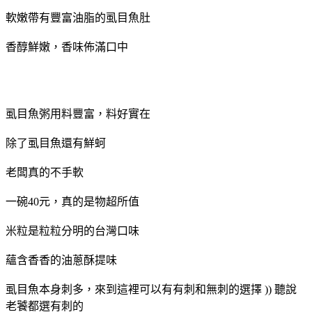
軟嫩帶有豐富油脂的虱目魚肚
香醇鮮嫩，香味佈滿口中
虱目魚粥用料豐富，料好實在
除了虱目魚還有鮮蚵
老闆真的不手軟
一碗40元，真的是物超所值
米粒是粒粒分明的台灣口味
蘊含香香的油蔥酥提味
虱目魚本身刺多，來到這裡可以有有刺和無刺的選擇 )) 聽說
老饕都選有刺的