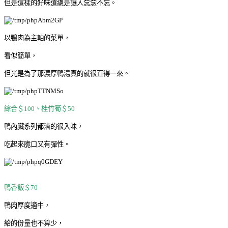
但是這樣的好味道總是讓人念念不忘。
以鴨肉為主軸的菜單，
看似簡單，
但光是為了那濃厚鴨湯真的就很直得一來。
綜合＄100、桂竹筍＄50
鴨內臟系列都滷的很入味，
吃起來脆口又有彈性。
鴨香飯＄70
鴨肉厚度適中，
給的份量也不算少，