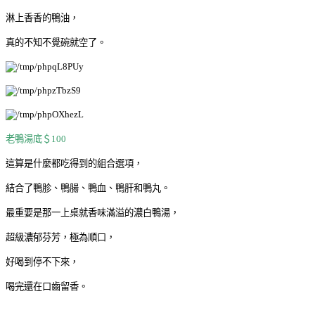
淋上香香的鴨油，
真的不知不覺碗就空了。
老鴨湯底＄100
這算是什麼都吃得到的組合選項，
結合了鴨胗、鴨腸、鴨血、鴨肝和鴨丸。
最重要是那一上桌就香味滿溢的濃白鴨湯，
超級濃郁芬芳，極為順口，
好喝到停不下來，
喝完還在口齒留香。