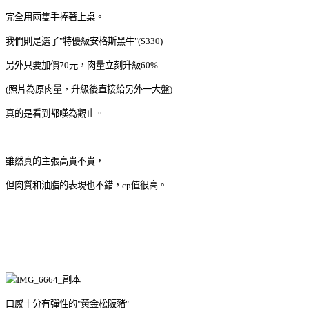
完全用兩隻手捧著上桌。
我們則是選了"特優級安格斯黑牛"($330)
另外只要加價70元，肉量立刻升級60%
(照片為原肉量，升級後直接給另外一大盤)
真的是看到都嘆為觀止。
雖然真的主張高貴不貴，
但肉質和油脂的表現也不錯，cp值很高。
口感十分有彈性的"黃金松阪豬"