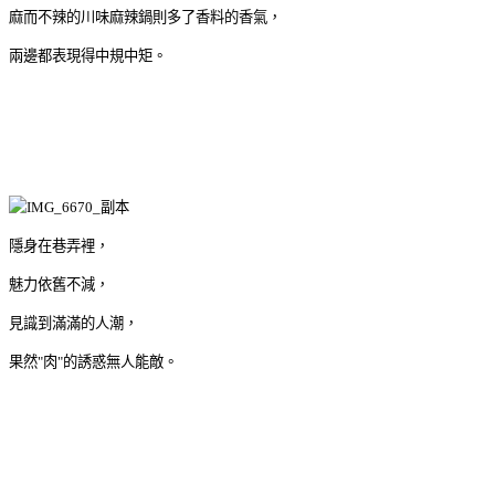
麻而不辣的川味麻辣鍋則多了香料的香氣，
兩邊都表現得中規中矩。
隱身在巷弄裡，
魅力依舊不減，
見識到滿滿的人潮，
果然"肉"的誘惑無人能敵。