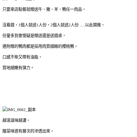
只要來店點餐就贈送牛、豬、羊、鴨任一肉品，
沒看錯，1個人就送1人份，2個人就送2人份 ......以此類推，
份量多到會懷疑是贈送還是送錯桌，
連附贈的鴨肉都是採用肉質細緻的櫻桃鴨，
口感不柴又帶有油脂，
質地細嫩有彈力。
越滾滋味越濃，
酸菜味道有層次的滲透出來，