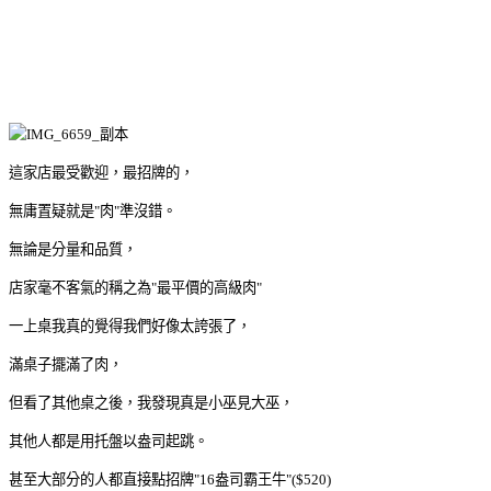
這家店最受歡迎，最招牌的，
無庸置疑就是"肉"準沒錯。
無論是分量和品質，
店家毫不客氣的稱之為"最平價的高級肉"
一上桌我真的覺得我們好像太誇張了，
滿桌子擺滿了肉，
但看了其他桌之後，我發現真是小巫見大巫，
其他人都是用托盤以盎司起跳。
甚至大部分的人都直接點招牌"16盎司霸王牛"($520)