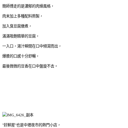
簡師傅走的是濃郁的肉燥風格，
肉末加上多種配料熬製，
加入臭豆腐燉煮，
滿滿吸飽精華的豆腐，
一入口，湯汁瞬間在口中傾瀉而出，
爆漿的口感十分舒暢，
最後微微的豆香在口中盤旋不去。
"好鮮屋"也是中壢夜市的熱門小店，