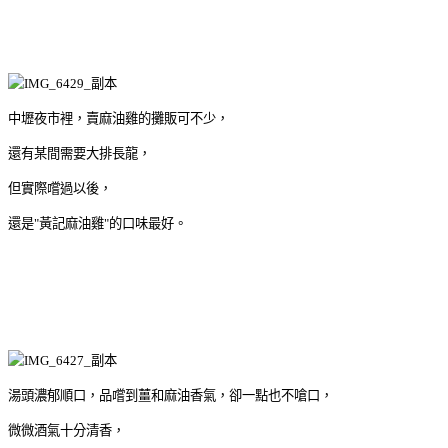
中壢夜市裡，賣麻油雞的攤販可不少，
還有某間需要大排長龍，
但實際嚐過以後，
還是"黃記麻油雞"的口味最好。
湯頭濃郁順口，品嚐到薑和麻油香氣，卻一點也不嗆口，
微微酒氣十分清香，