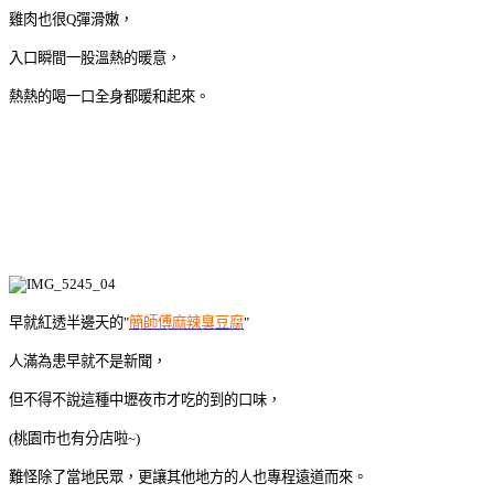
雞肉也很Q彈滑嫩，
入口瞬間一股溫熱的暖意，
熱熱的喝一口全身都暖和起來。
早就紅透半邊天的"
簡師傅麻辣臭豆腐
"
人滿為患早就不是新聞，
但不得不說這種中壢夜市才吃的到的口味，
(桃園市也有分店啦~)
難怪除了當地民眾，更讓其他地方的人也專程遠道而來。