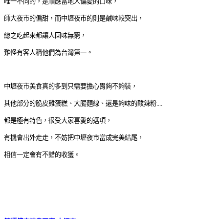
唯一不同的，是順應當地人偏愛的口味，
師大夜市的偏甜，而中壢夜市的則是鹹味較突出，
總之吃起來都讓人回味無窮，
難怪有客人稱他們為台灣第一。
中壢夜市美食真的多到只需要擔心胃夠不夠裝，
其他部分的脆皮雞蛋糕、大腸麵線、還是夠味的酸辣粉....
都是極有特色，很受大家喜愛的選項，
有機會出外走走，不妨把中壢夜市當成完美結尾，
相信一定會有不錯的收獲。