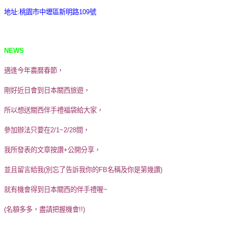
地址
:
桃園市中壢區新明路
109
號
NEWS
適逢今年農曆春節，
剛好近日會到日本關西旅遊，
所以想送關西伴手禮福袋給大家，
參加辦法只要在2/1~2/28間，
我所發表的文章按讚+公開分享，
並且留言給我(別忘了告訴我你的FB名稱及你是第幾讚)
就有機會得到日本關西的伴手禮喔~
(名額多多，盡請把握機會!!)