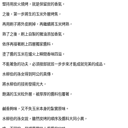
堅持用炭火燒烤，就是保留炭的香氣，
之後，第一步將生的玉米外層烤焦，
再用刷子將外皮刷掉，再繼續將玉米烤熟，
熟了之後，刷上自製的豬油添加香氣，
依序再接著刷上四層獨家醬料，
塗了醬的玉米在爐火上瞬間香味四溢，
不能著急的功夫，必須按部就班一步步來才能成就完美的成品。
水柳伯的孫女得到阿公的真傳，
將水柳伯的技術發揚光大，
飽滿的玉米粒外層，被厚厚的醬料包覆著，
鹹香夠味，又不失玉米本身的紮實原味。
水柳伯的孫女說，雖然炭烤的順序及醬料大同小異，