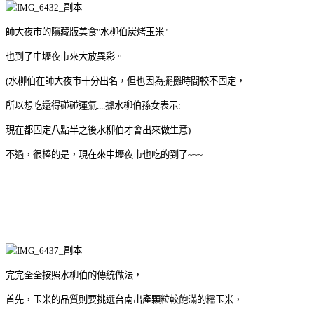
師大夜市的隱藏版美食"水柳伯炭烤玉米"
也到了中壢夜市來大放異彩。
(水柳伯在師大夜市十分出名，但也因為擺攤時間較不固定，
所以想吃還得碰碰運氣....據水柳伯孫女表示:
現在都固定八點半之後水柳伯才會出來做生意)
不過，很棒的是，現在來中壢夜市也吃的到了~~~
完完全全按照水柳伯的傳統做法，
首先，玉米的品質則要挑選台南出產顆粒較飽滿的糯玉米，