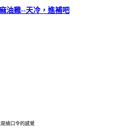
麻油雞--天冷，進補吧
就是繞口令的感覺