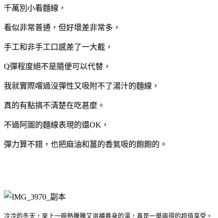
千萬別小看麵線，
看似非常普通，但好壞差非常多，
手工和非手工口感差了一大截，
Q彈程度絕不是隨便可以代替，
我就實際嚐過沒彈性又吸附不了湯汁的麵線，
真的有點搞不清楚在吃甚麼。
不過阿圖的麵線表現的還OK，
彈力算不錯，也把麻油和薑的香氣吸的飽飽的。
冷冷的冬天，來上一碗熱騰騰又滋補養身的湯，真是一舉兩得的超值享受。