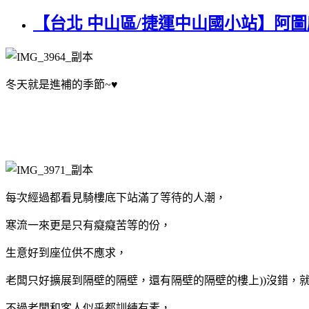
【台北 中山區/捷運中山國小站】阿圖
冬天就是進補的季節~♥
每次經過都看見騎樓底下站滿了等待的人潮，
寒流一來更是只有癡癡苦等的份，
生意好到座位供不應求，
老闆只好擴展到隔壁的隔壁，還有隔壁的隔壁的樓上))沒錯，
不過老闆和客人似乎都訓練有素，