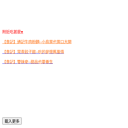
附近吃甚麼
♥
【食記】通記牛肉粉麵--小鳥胃也胃口大開
【食記】常青餃子館--吃的是懷舊風情
【食記】雙妹麥--甜品也要養生
載入更多