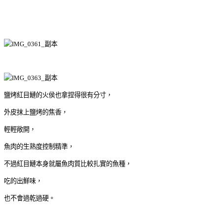
鹽烤紅目鰱的火侯也拿捏得很有分寸，
外皮抹上鹽烤的焦香，
輕輕敞開，
魚肉的生熟度控制精準，
不過紅目鰱本身就屬魚肉質比較扎實的魚種，
吃的出鮮味，
也不會過乾過硬。