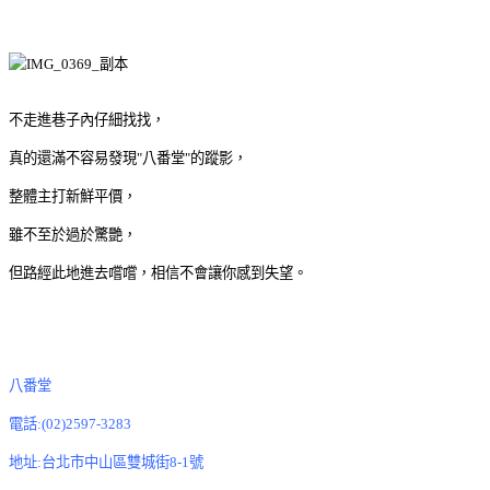
不走進巷子內仔細找找，
真的還滿不容易發現"八番堂"的蹤影，
整體主打新鮮平價，
雖不至於過於驚艷，
但路經此地進去嚐嚐，相信不會讓你感到失望。
八番堂
電話:(02)2597-3283
地址:台北市中山區雙城街8-1號