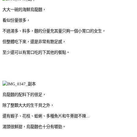
大大一碗的海鮮烏龍麵，
看似份量很多，
不過湯多、料多，麵的分量充其量只夠一個小胃口的女生，
但整體吃下來，還是非常有飽足感，
至少還可以有胃口吃的下其他的餐點。
烏龍麵的配料下的很足，
除了整顆大大的生干貝之外，
還有蝦子、花枝、蛤蜊、多種魚片和牛蒡甜不辣....
湯頭很鮮甜，烏龍麵也十分有嚼勁。