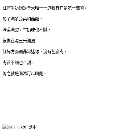
紅蟳牛奶鍋是今天唯一一道我有在多吃一碗的，
加了滿多蔬菜和菇類，
湯還滿甜，牛奶味也不膩，
很像在喝玉米濃湯.....
紅蟳方面則非常迷你，沒有甚麼肉，
肉質不細也不甜，
總之就是喝湯可以喝飽。