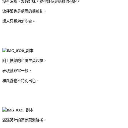
沒有油脂、沒有鮮味，覺得好像是蒟蒻假扮的。
涼拌菜也是處理的很雜亂，
讓人只想匆匆吃完。
附上糖絲的和風生菜沙拉，
表現就非常一般，
和風醬也不特別出色。
滿滿芡汁的高麗菜海鮮捲，