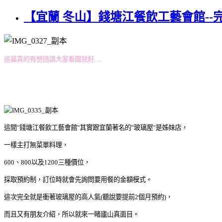
【宜蘭 冬山】錢塘江餐飲工藝會館--
這篇真的有想過請大家看圖就好.....
這間"錢塘江餐飲工藝會館"其實跟宜蘭著名的"玻璃屋"是姊妹店，
一樣主打無菜單料理，
600、800以及1200三種價位，
採取預約制，訂位時就會先詢問要用餐的金額模式。
這次完全就是衝著玻璃屋的高人氣(聽說要提前2個月預約)，
而且又有朋友介紹，所以就來一睹廬山真面目。