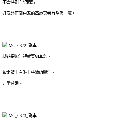
不會特別有記憶點，
好像外面關東煮的高麗菜卷有略勝一籌。
櫻花蝦紫米飯就菜如其名，
紫米飯上有淋上些滷肉醬汁，
非常普通。