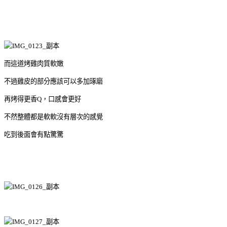
而這道烤雞肉質軟嫩
不過雞皮的部分應該可以多加琢磨
再烤得更香Q，口感會更好
不然整體都是軟軟沒有層次的感覺
吃到後面會有點驚驚