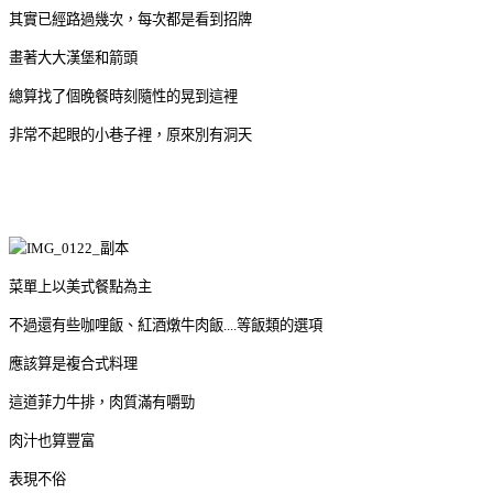
其實已經路過幾次，每次都是看到招牌
畫著大大漢堡和箭頭
總算找了個晚餐時刻隨性的晃到這裡
非常不起眼的小巷子裡，原來別有洞天
菜單上以美式餐點為主
不過還有些咖哩飯、紅酒燉牛肉飯....等飯類的選項
應該算是複合式料理
這道菲力牛排，肉質滿有嚼勁
肉汁也算豐富
表現不俗