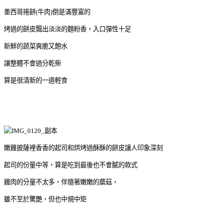
墨西哥捲餅(牛肉)倒是滿豐富的
烤過的餅皮飄出淡淡的麵粉香，入口彈性十足
新鮮的蔬菜爽脆又飽水
讓整體不會過分乾柴
算是很清新的一道輕食
嫩雞披薩裡香香的起司和烘烤過酥酥的餅皮讓人印象深刻
起司的份量中等，算是吃到最後也不會膩的款式
雞肉的分量不太多，伴隨著嫩嫩的蘑菇，
雖不至於驚艷，但也中規中矩