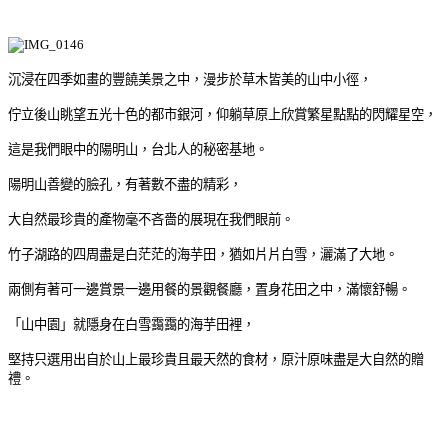
沉浸在四季如畫的豐饒美景之中，漫步於草木皆美的山中小徑，
佇立後山眺望五光十色的都市銀河，仰躺草原上欣賞繁星點點的閃耀星空，
這是我們眼中的陽明山，台北人的秘密基地。
陽明山善變的臉孔，有著數不盡的精彩，
大自然最珍貴的產物毫不吝嗇的展現在我們眼前。
竹子湖路的四周盡是白茫茫的海芋田，猶如片片白雪，灑滿了大地。
兩側有著可一邊賞景一邊用餐的景觀餐廳，置身花田之中，滿懷舒暢。
「山中園」就隱身在白雪靄靄的海芋田裡，
堅持只選用出自於山上最珍貴且最天然的食材，原汁原味盡是大自然的贈
禮。