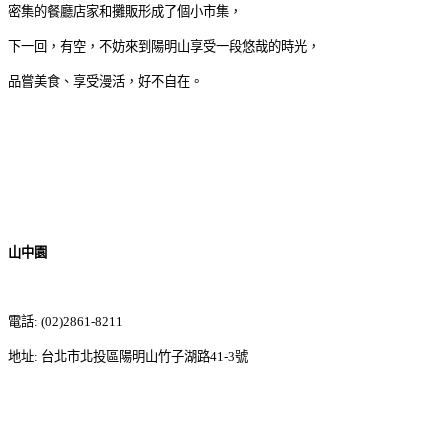
密集的餐廳店家和攤販形成了個小市集，
下一回，有空，不妨來到陽明山享受一段悠哉的時光，
品嘗美食、享受漫活，好不自在。
山中園
電話
: (02)2861-8211
地址
:
台北市北投區陽明山竹子湖路
41-3
號