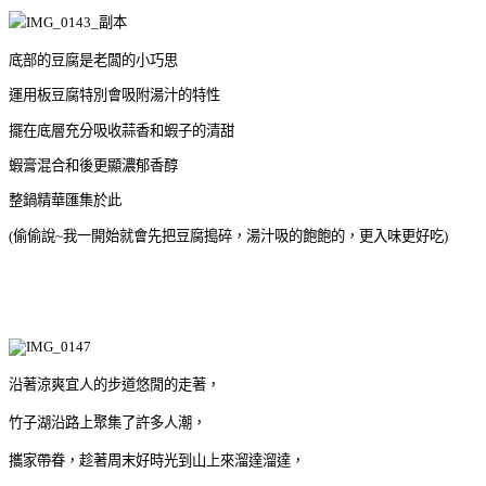
底部的豆腐是老闆的小巧思
運用板豆腐特別會吸附湯汁的特性
擺在底層充分吸收蒜香和蝦子的清甜
蝦膏混合和後更顯濃郁香醇
整鍋精華匯集於此
(偷偷說~我一開始就會先把豆腐搗碎，湯汁吸的飽飽的，更入味更好吃
)
沿著涼爽宜人的步道悠閒的走著，
竹子湖沿路上聚集了許多人潮，
攜家帶眷，趁著周末好時光到山上來溜達溜達，