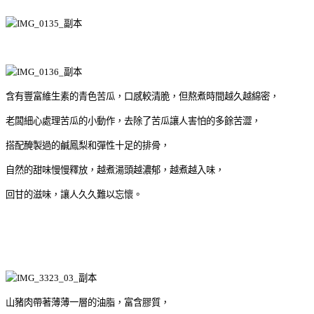
含有豐富維生素的青色苦瓜，口感較清脆，但熬煮時間越久越綿密，
老闆細心處理苦瓜的小動作，去除了苦瓜讓人害怕的多餘苦澀，
搭配醃製過的鹹鳳梨和彈性十足的排骨，
自然的甜味慢慢釋放，越煮湯頭越濃郁，越煮越入味，
回甘的滋味，讓人久久難以忘懷。
山豬肉帶著薄薄一層的油脂，富含膠質，