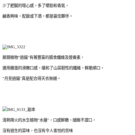
少了肥膩的噁心感，多了嚼勁和香氣，
鹹香夠味，配飯或下酒，都是最佳夥伴。
蕨類植物
”
過貓
”
有著豐富的膳食纖維及營養素，
運用雞蛋的滑嫩口感，緩和了山菜韌性的纖維，鮮脆順口，
”
月見過貓
”
真是配合得天衣無縫。
清熱降火的水生植物
”
水蓮
”
，口感鮮嫩，細緻不澀口，
沒有過生的菜味，也沒有令人害怕的苦味