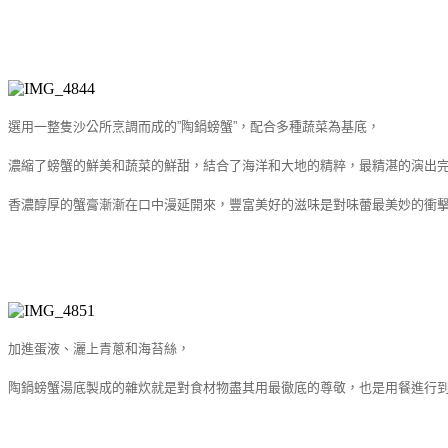
選用一整隻沙公所烹調而成的
”
陶鍋螃蟹
”
，配合多種蔬菜為基底，
濃縮了螃蟹的鮮美和蔬菜的鮮甜，結合了海洋和大地的精粹，最精湛的演出
香濃醇厚的蟹膏漸漸在口中漫延開來，豐富美好的滋味是對味蕾最美妙的衝
加進蛋液、灑上青蔥和海苔絲，
陶鍋螃蟹湯底製成的雜炊就是對食材物盡其用最徹底的尊敬，也是用餐進行