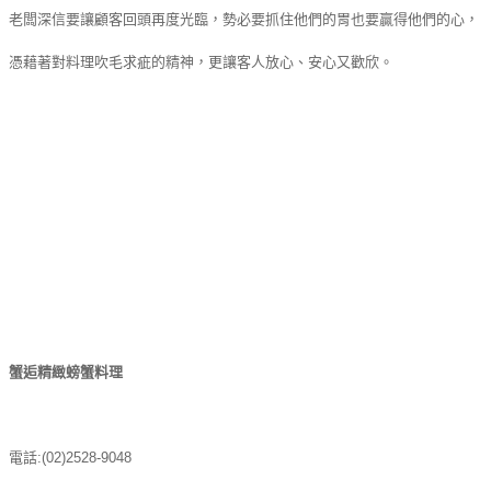
老闆深信要讓顧客回頭再度光臨，勢必要抓住他們的胃也要贏得他們的心，
憑藉著對料理吹毛求疵的精神，更讓客人放心、安心又歡欣。
蟹逅精緻螃蟹料理
電話
:(02)2528-9048