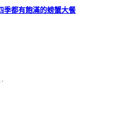
年四季都有飽滿的螃蟹大餐
求。
。