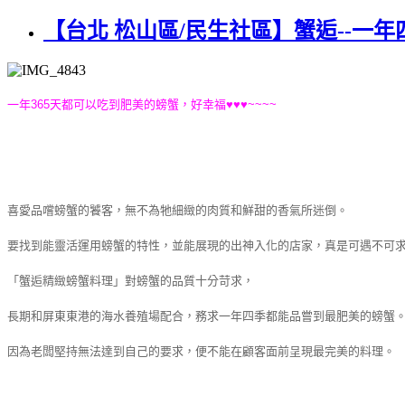
【台北 松山區/民生社區】蟹逅--一
一年365天都可以吃到肥美的螃蟹，好幸福♥♥♥~~~~
喜愛品嚐螃蟹的饕客，無不為牠細緻的肉質和鮮甜的香氣所迷倒。
要找到能靈活運用螃蟹的特性，並能展現的出神入化的店家，真是可遇不可
「蟹逅精緻螃蟹料理」對螃蟹的品質十分苛求，
長期和屏東東港的海水養殖場配合，務求一年四季都能品嘗到最肥美的螃蟹
因為老闆堅持無法達到自己的要求，便不能在顧客面前呈現最完美的料理。