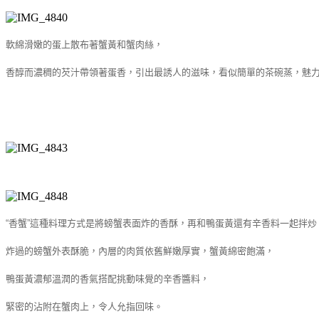
軟綿滑嫩的蛋上散布著蟹黃和蟹肉絲，
香醇而濃稠的芡汁帶領著蛋香，引出最誘人的滋味，看似簡單的茶碗蒸，魅
“
香蟹
”
這種料理方式是將螃蟹表面炸的香酥，再和鴨蛋黃還有辛香料一起拌炒
炸過的螃蟹外表酥脆，內層的肉質依舊鮮嫩厚實，蟹黃綿密飽滿，
鴨蛋黃濃郁溫潤的香氣搭配挑動味覺的辛香醬料，
緊密的沾附在蟹肉上，令人允指回味。