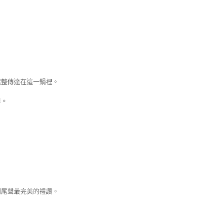
完整傳達在這一鍋裡。
擊。
到尾聲最完美的禮讚。