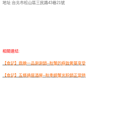
地址
:
台北市松山區三民路
43
巷
21
號
相關連結:
【食記】鼎膾一品涮涮鍋--秋蟹的極致奢華享受
【食記】五條通居酒屋--秋季螃蟹米粉鍋正當時