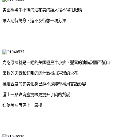
美國極黑牛小排的油花美的讓人捨不得扎眼睛
讓人期待萬分，迫不及待想一親芳澤
光吃原味就是一絕的美國極黑牛小排，豐富的油脂甜而不膩口
柔軟的肉質和鮮甜的肉汁激盪出璀璨的火花
穠纖合度的完美化身已經不是能輕易用言語形容
灑上一點玫瑰鹽提味更提升了肉的質感
迫使美味再更上一層樓