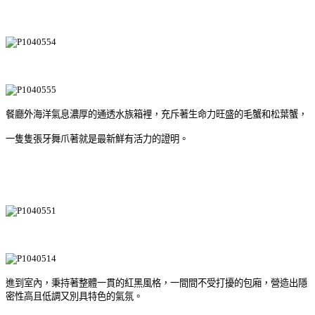
餐廳外海洋氣息濃厚的通透水族箱裡，充斥著生命力旺盛的毛蟹和松葉蟹，
一隻隻張牙舞爪著就是最新鮮有活力的證明。
進到室內，秉持著整體一貫的紅黑風格，一間間不受打擾的包廂，營造出隱
密性高且低調又別具特色的氣氛。