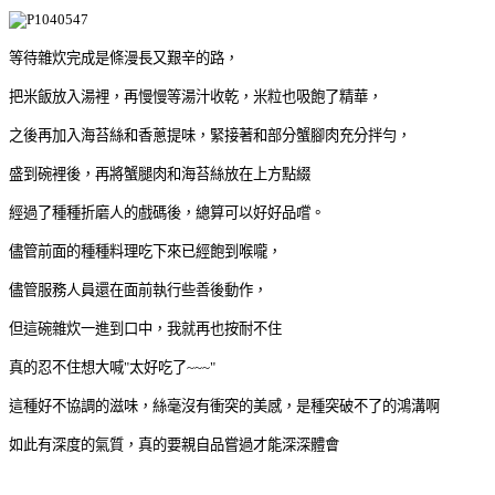
等待雜炊完成是條漫長又艱辛的路，
把米飯放入湯裡，再慢慢等湯汁收乾，米粒也吸飽了精華，
之後再加入海苔絲和香蔥提味，緊接著和部分蟹腳肉充分拌勻，
盛到碗裡後，再將蟹腿肉和海苔絲放在上方點綴
經過了種種折磨人的戲碼後，總算可以好好品嚐。
儘管前面的種種料理吃下來已經飽到喉嚨，
儘管服務人員還在面前執行些善後動作，
但這碗雜炊一進到口中，我就再也按耐不住
真的忍不住想大喊"太好吃了~~~"
這種好不協調的滋味，絲毫沒有衝突的美感，是種突破不了的鴻溝啊
如此有深度的氣質，真的要親自品嘗過才能深深體會