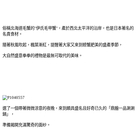
俗稱北海道毛蟹的"伊氏毛甲蟹"，產於西北太平洋的沿岸，也是日本著名的
名貴食材。
隨著秋風吹起，楓葉漸紅，提醒著大家又來到螃蟹肥美的盛產季節，
大自然盛意拳拳的禮物是最無可取代的美味。
選了一個帶著微微涼意的夜晚，來到頗具盛名且好奇已久的「鼎膾一品涮涮
鍋」，
準備揭開充滿驚奇的面紗。