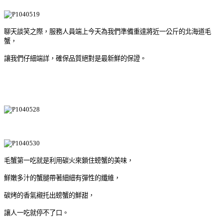
聊天談笑之際，服務人員端上今天為我們準備重達將近一公斤的北海道毛
蟹，
讓我們仔細端詳，確保品質絕對是最新鮮的保證。
毛蟹第一吃就是利用碳火來鎖住螃蟹的美味，
鮮嫩多汁的蟹腿帶著細細有彈性的纖維，
碳烤的香氣襯托出螃蟹的鮮甜，
讓人一吃就停不了口。