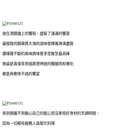
放在酒精爐上的蟹殼，盛裝了滿滿的蟹膏
最極致的精華將大海的滋味發揮著淋漓盡致
讚嘆聲不斷的美味將味覺享受推至最高峰
無論是直接享用或將燙烤過的蟹腿肉和著吃
都是再奢侈不過的饗宴
來到鼎膾不用擔心自己的粗心而沒拿捏好食材的烹調時間，
因為一切都有服務人員幫忙料理