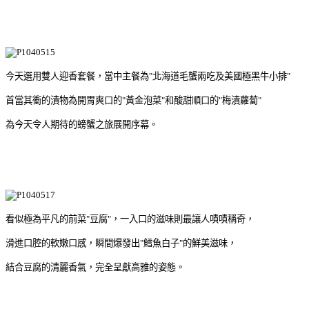
今天選用雙人迎香套餐，當中主餐為"北海道毛蟹兩吃及美國極黑牛小排"
首當其衝的漬物為開胃爽口的"黃金泡菜"和酸甜順口的"梅漬蘿蔔"
為今天令人期待的螃蟹之旅展開序幕。
看似極為平凡的前菜"豆腐"，一入口的滋味則最讓人嘖嘖稱奇，
滑進口腔的軟嫩口感，瞬間爆發出"鱈魚白子"的鮮美滋味，
結合豆腐的清麗香氣，完全呈獻高雅的姿態。