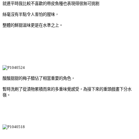
就連平時我比較不喜歡的帶皮魚種也表現得很無可挑剔
絲毫沒有半點令人害怕的腥味，
整體的鮮甜滋味更是在水準之上。
酸酸甜甜的梅子醋佔了相當重要的角色，
暫時洗刷了從漬物累積而來的多重味覺感受，為接下來的重頭戲畫下分水
嶺。