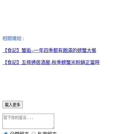
相關連結 :
【食記】蟹逅--一年四季都有飽滿的螃蟹大餐
【食記】五條通居酒屋-秋季螃蟹米粉鍋正當時
載入更多