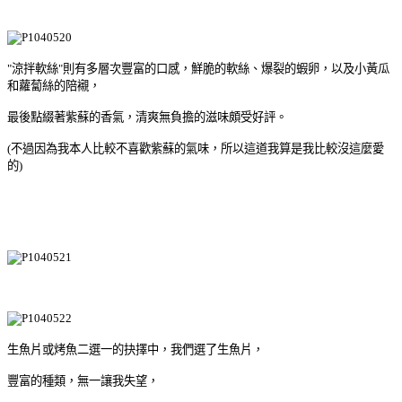
"涼拌軟絲"則有多層次豐富的口感，鮮脆的軟絲、爆裂的蝦卵，以及小黃瓜
和蘿蔔絲的陪襯，
最後點綴著紫蘇的香氣，清爽無負擔的滋味頗受好評。
(不過因為我本人比較不喜歡紫蘇的氣味，所以這道我算是我比較沒這麼愛
的)
生魚片或烤魚二選一的抉擇中，我們選了生魚片，
豐富的種類，無一讓我失望，