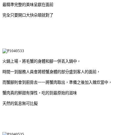
最精準完整的美味呈獻在面前
完全只要開口大快朵頤就對了
火鍋上場，將毛蟹的身體和腳一併丟入鍋中，
時間一到服務人員會將螃蟹身體的部分盛到客人的面前，
而蟹腳則會到廚房去一一將蟹肉取出，準備之後加入雜炊當中，
蟹肉真的鮮甜有彈性，吃的到最原始的滋味
天然的氣息無可比擬