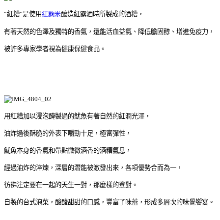
“
紅糟
”
是使用
紅麴米
釀造紅露酒時所製成的酒糟，
有著天然的色澤及獨特的香氣，還能活血益氣、降低膽固醇、增進免疫力，
被許多專家學者視為健康保健食品。
用紅糟加以浸泡醃製過的魷魚有著自然的紅潤光澤，
油炸過後酥脆的外表下嚼勁十足，極富彈性，
魷魚本身的香氣和帶點微微酒香的酒糟氣息，
經過油炸的淬煉，深層的潛能被激發出來，各項優勢合而為一，
彷彿注定要在一起的天生一對，那麼樣的登對。
自製的台式泡菜，酸酸甜甜的口感，豐富了味蕾，形成多層次的味覺饗宴。