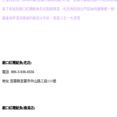
接下來就到廟口紅糟魷魚先吃點開胃菜，吃完再回到北門蒜味肉羹飽餐一頓
最後來杯清涼香甜的綠豆沙牛奶，真是人生一大享受
廟口紅糟魷魚
(
老店
)
電話
:
886-3-936-6556
地址
:
宜蘭縣宜蘭市中山路三段
153
號
廟口紅糟魷魚
(
礁溪店
)