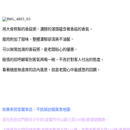
用大骨熬製的香菇粥，濃醇的湯頭蘊含著香菇的香氣，
瘦肉附加了甜味，整體濃郁卻清爽不油膩，
可以無限加湯的香菇粥，是老闆貼心的優惠，
殷情的招呼顧客別客氣再喝一碗，不吝於對客人付出的態度，
看著總座無虛席的店內風景，就是老闆心中最感恩的回饋。
如果來到宜蘭本店，不妨探訪個美食地圖
首先先到北門綠豆沙牛奶(宜蘭市中山路三段208號)拿個號碼牌，
之後再到北門蒜味肉羹(宜蘭市舊城北路141號、宜蘭市舊城北路159號)再拿