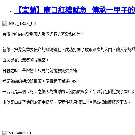
【宜蘭】廟口紅糟魷魚--傳承一甲子
台灣小吃向來受到國人及觀光客的喜愛和推崇，
就像一把背負重要使命的關鍵鑰匙，成功打開了放眼國際的大門，讓大家認
白天是香火鼎盛的昭應宮，
日暮之時、華燈初上只見門前擺放幾張桌椅，
老闆熟練的架設好攤販，便賣起了街邊小吃，
一賣就是半個世紀，之後因為排隊的人潮為數眾多，所以就在附近找了間店
由於廟口成了他們的正字標記，便索性延用
”
廟口
”
這個商標繼續經營下去。