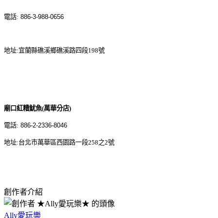
電話
:
886-3-988-0656
地址
:
宜蘭縣礁溪鄉礁溪路四段198號
廟口紅糟魷魚
(
萬華分店
)
電話
:
886-2-2336-8046
地址
:
台北市萬華區西園路一段
258
之
2
號
創作者介紹
Ally愛玩樂