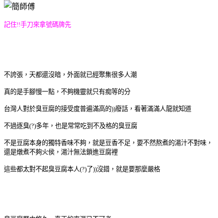
記住!!手刀來拿號碼牌先
不誇張，天都還沒暗，外面就已經聚集很多人潮
真的是手腳慢一點，不夠機靈就只有痴等的分
台灣人對於臭豆腐的接受度普遍滿高的))廢話，看著滿滿人龍就知道
不過逐臭(?)多年，也是常常吃到不及格的臭豆腐
不是豆腐本身的獨特香味不夠，就是豆香不足，要不然熬煮的湯汁不對味，
還是燉煮不夠火侯，湯汁無法鎖進豆腐裡
這些都太對不起臭豆腐本人(?)了))沒錯，就是要那麼嚴格