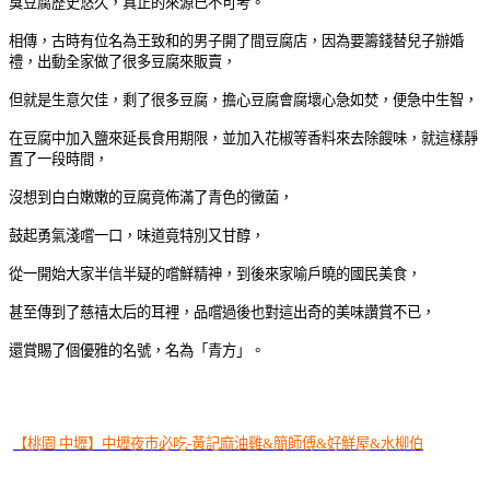
臭豆腐歷史悠久，真正的來源已不可考。
相傳，古時有位名為王致和的男子開了間豆腐店，因為要籌錢替兒子辦婚
禮，出動全家做了很多豆腐來販賣，
但就是生意欠佳，剩了很多豆腐，擔心豆腐會腐壞心急如焚，便急中生智，
在豆腐中加入鹽來延長食用期限，並加入花椒等香料來去除餿味，就這樣靜
置了一段時間，
沒想到白白嫩嫩的豆腐竟佈滿了青色的黴菌，
鼓起勇氣淺嚐一口，味道竟特別又甘醇，
從一開始大家半信半疑的嚐鮮精神，到後來家喻戶曉的國民美食，
甚至傳到了慈禧太后的耳裡，品嚐過後也對這出奇的美味讚賞不已，
還賞賜了個優雅的名號，名為「青方」。
【桃園 中壢】中壢夜市必吃-黃記麻油雞&簡師傅&好鮮屋&水柳伯