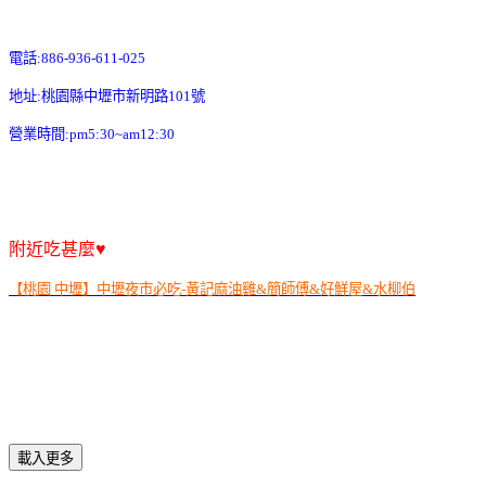
電話
:886-936-611-025
地址
:
桃園縣中壢市新明路
101
號
營業時間
:pm5:30~am12:30
附近吃甚麼♥
【桃園 中壢】中壢夜市必吃-黃記麻油雞&簡師傅&好鮮屋&水柳伯
載入更多