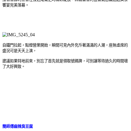
饗宴完美落幕。
自鐵門拉起，點燈營業開始，瞬間可見內外充斥著滿滿的人潮，座無虛席的
盛況可是天天上演，
建議如果特地前來，別忘了首先就是領取號碼牌，可別讓等待過久的時間壞
了大好興致。
簡師傅麻辣臭豆腐