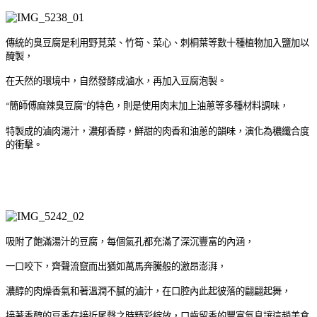
傳統的臭豆腐是利用野莧菜、竹筍、菜心、刺桐葉等數十種植物加入鹽加以
醃製，
在天然的環境中，自然發酵成滷水，再加入豆腐泡製。
簡師傅麻辣臭豆腐
的特色，則是使用肉末加上油蔥等多種材料調味，
“
”
特製成的滷肉湯汁，濃郁香醇，鮮甜的肉香和油蔥的韻味，演化為穠纖合度
的衝擊。
吸附了飽滿湯汁的豆腐，每個氣孔都充滿了深沉豐富的內涵，
一口咬下，齊聲流竄而出猶如萬馬奔騰般的激昂澎湃，
濃醇的肉燥香氣和著溫潤不膩的滷汁，在口腔內此起彼落的翩翩起舞，
接著香醇的豆香在接近尾聲之時精彩綻放，口齒留香的豐富氣息讓這趟美食