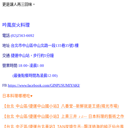
更是讓人再三回味。
吟風炭火料理
電話:
(02)2563-6692
地址:
台北市中山區中山北路一段135巷35號1樓
交通:
捷運中山站，步行約5分鐘
營業時間:
18:00~凌晨1:00
(最後點餐時間為凌晨12:00)
FB:
https://www.facebook.com/GINPUSUMIYAKI/
日本料理哪裡吃♥
【台北 中山區/捷運中山國小站】八番堂--新鮮就是王道(晴光市場)
【台北 中山區/捷運中山國小站】上乘三井 ♪♫-- 日本料理的藝術之作
【台北 中正區/捷運台北車站】TAN炭燒牛舌--飄洋過海的純正仙台風