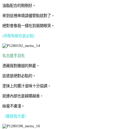
油脂配合的剛剛好。
來到這裡串燒請儘管點就對了，
絕對會像我一樣吃到眉開眼笑。
(培根角椒也是必點）
名古屋手羽先
憑藉我對雞翅的熱愛，
這道是絕對必點的。
塗抹上的醬汁滋味十分協調，
就連內部也是越嚼越香，
絲毫不膚淺。
（雞翅我大愛）