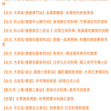
味
【台北 大安區/捷運東門站】永康肥鰻屋--永康街的新進美食
【台北 松山區/捷運中山國中站】身長腳日本料理--平價滿足的好滋味
【台北 松山區/捷運南京三民站 】欣葉日本料理--我最愛的優質吃到飽
【台北 大安區/捷運信義安和站】鼎膾一品涮涮鍋--秋蟹的極致奢華享
受
【台北 大安區/捷運信義安和站】魚道生--應該還有更好的選擇
【台北 大安區/捷運信義安和站】日本丸日式料理--臨江夜市平價小店
【台北 大安區/遠企 捷運六張犁站】鐵匠鐵板居酒屋--大胃王會傷荷包
【台北 北投區/關渡】丼布狸居食屋--超值日式小店
【新北市 三重/捷運三重站】景味日式料理--巷弄中找美食
【宜蘭】五條通居酒屋--秋季螃蟹米粉鍋正當時
【台北 中正區/捷運台北車站】和歌壽司-日式料理新選擇