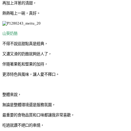
再加上洋蔥的清甜，
熱熱喝上一碗，真好。
山葵奶酪
不得不說這甜點真是經典，
又濃又滑的奶酪就夠迷人了，
伴隨著果乾和堅果的加持，
更添特色與風味，讓人愛不釋口。
整體來說，
無論是整體環境還是服務氛圍，
最重要的食物品質和口味都讓我非常喜歡，
吃過就讚不絕口的串燒，