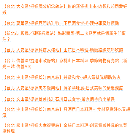
【台北 大安區/捷運國父紀念館站】俺的漢堡排山本-肉類和起司愛好
者
【台北 萬華區/捷運西門站】狗一下居酒食堂-料理中庸毫無驚艷
【新北市 板橋／捷運板橋站】鮨彩壽司-第二次見面就是個羅生門事
件？
【台北 大安區/捷運科技大樓站】山花日本料理-精緻路線吃巧吃飽
【台北 信義區/捷運市政府站】京桃山日本料理-季節鍋物有亮點（新
光三越 信義A9）
【台北 中山區/捷運松江南京站】丼賞和食--超人氣排隊網路名店
【台北 大安區/捷運忠孝復興站】博多華味鳥-日式美味的精緻深度
【台北 文山區/捷運景美站】石川日式食堂-帶有期待的小驚喜
【台北 中山區/捷運松江南京站】月酒居日本料理-- 食材高檔好吃又超
值
【台北 松山區/捷運忠孝復興站】余韻日本料理-創意質感兼具的無菜
單料理