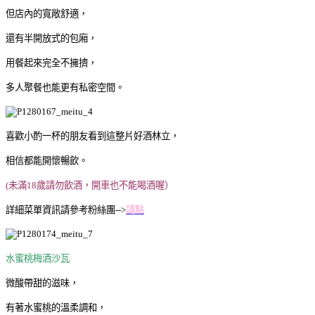
但店內的寬敞舒適，
還有半開放式的包廂，
用餐起來完全不擁擠，
多人聚餐也能更有私密空間。
喜歡小酌一杯的朋友看到這整片好酒林立，
相信都能開懷暢飲。
(未滿18歲請勿飲酒，開車也不能喝酒喔）
詳細菜單資訊請參考粉絲團-->
請點
水蜜桃梅酒沙瓦
微酸帶甜的滋味，
有著水蜜桃的溫柔調和，