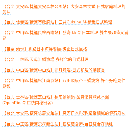
【台北 大安區/捷運大安森林公園站】大安森林食堂-日式家庭料理的
美味
【台北 信義區/捷運市政府站】三井Cuisine M-精緻日式料理
【台北 中山區/捷運民權西路站】藝奇ikki新日本料理-雙主餐超值又滿
足
【苗栗 頭份】釧路日本海鮮餐廳-純正日式風格
【台北 士林區/天母】鱗漁場-多樣化的日式料理
【台北 中山區/捷運中山站】元町咖哩-日式咖哩的濃醇香
【台北 中山區/捷運松江南京站】八田頂級帝王蟹燒烤-好不好吃見仁
見智
【台北 士林區/捷運芝山站】私宅涮涮鍋-品質優質深藏不漏
(OpenRice新店快閃秘密客)
【台北 大安區/捷運信義安和站】呂河日本料理-精緻細膩的懷石風味
【台北 中正區/捷運忠孝新生站】狸貓酒食屋-台日結合在地味