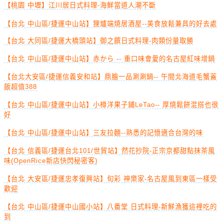
【桃園 中壢】江川居日式料理-海鮮當道人潮不斷
【台北 中山區/捷運中山站】狸爐端燒居酒屋--美食放鬆兼具的好去處
【台北 大同區/捷運大橋頭站】御之饌日式料理-肉類份量取勝
【台北 中山區/捷運中山站】赤から -- 重口味會愛的名古屋紅味增鍋
【台北大安區/捷運信義安和站】鼎膾一品涮涮鍋-- 午間北海道毛蟹蓋
飯超值388
【台北 中山區/捷運中山站】小樽洋果子鋪LeTao-- 厚燒鬆餅混搭也很
好
【台北 中山區/捷運中山站】三友拉麵--熟悉的記憶適合台灣的味
【台北 信義區/捷運台北101/世貿站】然花抄院-正宗京都甜點抹茶風
味(OpenRice新店快閃秘密客)
【台北 大安區/捷運忠孝復興站】旬彩 神樂家-名古屋風到東區一樣受
歡迎
【台北 中山區/捷運中山國小站】八番堂 日式料理-新鮮漁獲這裡吃的
到