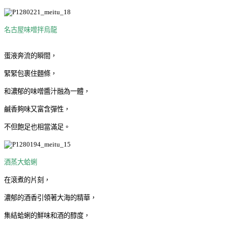
名古屋味噌拌烏龍
蛋液奔流的瞬間，
緊緊包裹住麵條，
和濃郁的味噌醬汁融為一體，
鹹香夠味又富含彈性，
不但飽足也相當滿足。
酒蒸大蛤蜊
在滾煮的片刻，
濃郁的酒香引領著大海的精華，
集結蛤蜊的鮮味和酒的醇度，