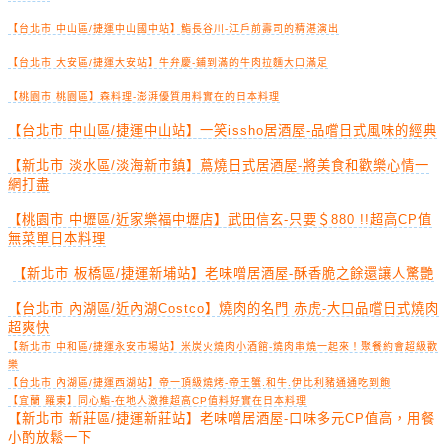
【台北市 中山區/捷運中山國中站】鮨長谷川-江戶前壽司的精湛演出
【台北市 大安區/捷運大安站】牛弁慶-鋪到滿的牛肉拉麵大口滿足
【桃園市 桃園區】森料理-澎湃優質用料實在的日本料理
【台北市 中山區/捷運中山站】一笑issho居酒屋-品嚐日式風味的經典
【新北市 淡水區/淡海新市鎮】蔦燒日式居酒屋-將美食和歡樂心情一
網打盡
【桃園市 中壢區/近家樂福中壢店】武田信玄-只要＄880 !!超高CP值
無菜單日本料理
【新北市 板橋區/捷運新埔站】老味噌居酒屋-酥香脆之餘還讓人驚艷
【台北市 內湖區/近內湖Costco】燒肉的名門 赤虎-大口品嚐日式燒肉
超爽快
【新北市 中和區/捷運永安市場站】米炭火燒肉小酒館-燒肉串燒一起來！聚餐約會超級歡
樂
【台北市 內湖區/捷運西湖站】帝一頂級燒烤-帝王蟹.和牛.伊比利豬通通吃到飽
【宜蘭 羅東】同心鮨-在地人激推超高CP值料好實在日本料理
【新北市 新莊區/捷運新莊站】老味噌居酒屋-口味多元CP值高，用餐
小酌放鬆一下