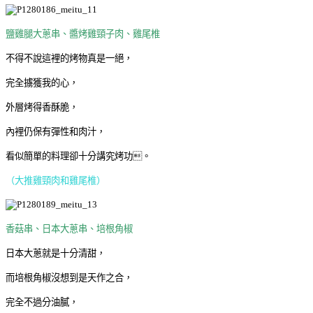
鹽雞腿大蔥串、醬烤雞頸子肉、雞尾椎
不得不說這裡的烤物真是一絕，
完全擄獲我的心，
外層烤得香酥脆，
內裡仍保有彈性和肉汁，
看似簡單的料理卻十分講究烤功。
（大推雞頸肉和雞尾椎）
香菇串、日本大蔥串、培根角椒
日本大蔥就是十分清甜，
而培根角椒沒想到是天作之合，
完全不過分油膩，