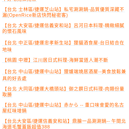
【台北 士林區/捷運芝山站】私宅涮涮鍋-品質優質深藏不
漏(OpenRice新店快閃秘密客)
【台北 大安區/捷運信義安和站】呂河日本料理-精緻細膩
的懷石風味
【台北 中正區/捷運忠孝新生站】狸貓酒食屋-台日結合在
地味
【桃園 中壢】江川居日式料理-海鮮當道人潮不斷
【台北 中山區/捷運中山站】狸爐端燒居酒屋--美食放鬆兼
具的好去處
【台北 大同區/捷運大橋頭站】御之饌日式料理-肉類份量
取勝
【台北 中山區/捷運中山站】赤から -- 重口味會愛的名古
屋紅味增鍋
【台北大安區/捷運信義安和站】鼎膾一品涮涮鍋-- 午間北
海道毛蟹蓋飯超值388