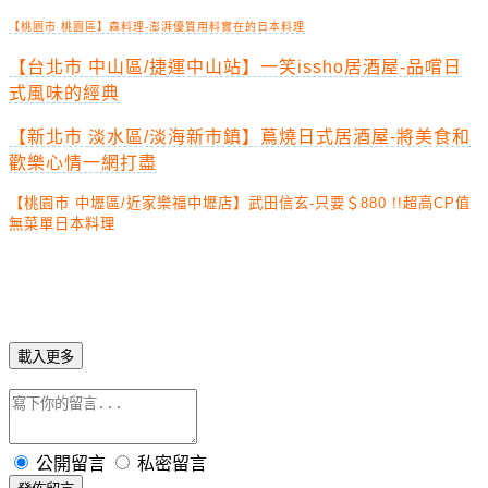
【桃園市 桃園區】森料理-澎湃優質用料實在的日本料理
【台北市 中山區/捷運中山站】一笑issho居酒屋-品嚐日
式風味的經典
【新北市 淡水區/淡海新市鎮】蔦燒日式居酒屋-將美食和
歡樂心情一網打盡
【桃園市 中壢區/近家樂福中壢店】武田信玄-只要＄880 !!超高CP值
無菜單日本料理
載入更多
公開留言
私密留言