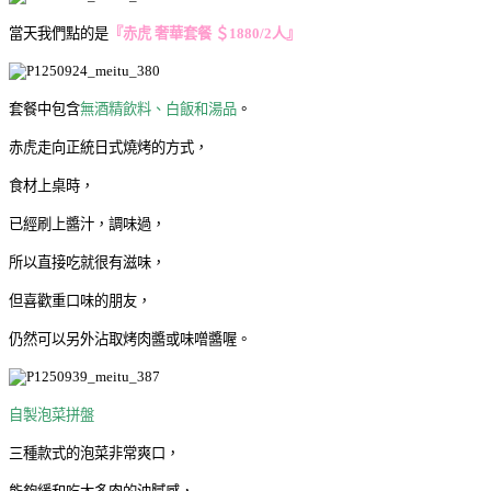
當天我們點的是
『赤虎 奢華套餐 ＄1880/2人』
套餐中包含
無酒精飲料、白飯和湯品
。
赤虎走向正統日式燒烤的方式，
食材上桌時，
已經刷上醬汁，調味過，
所以直接吃就很有滋味，
但喜歡重口味的朋友，
仍然可以另外沾取烤肉醬或味噌醬喔。
自製泡菜拼盤
三種款式的泡菜非常爽口，