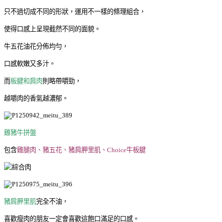
只不過切成不同的形狀，運用不一樣的條理組合，
使得口感上呈現截然不同的面貌。
牛五花油花分佈均勻，
口感軟嫩又多汁。
而
板腱和肩肉
則略帶嚼勁，
越嚼肉的香氣越濃郁。
雞豬牛拼盤
包含
雞腿肉、豬五花、豬肩胛里肌、Choice牛板腱
豬肩胛里肌
完全不油，
喜歡瘦肉的朋友一定會喜歡這飽口滿足的口感。