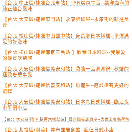
【台北 中正區/捷運台北車站】TAN炭燒牛舌--飄洋過海的
純正仙台風味
【台北 大安區/捷運東門站】永康肥鰻屋--永康街的新進美
食
【台北 松山區/捷運中山國中站】身長腳日本料理--平價滿
足的好滋味
【台北 松山區/捷運南京三民站 】欣葉日本料理--我最愛
的優質吃到飽
【台北 大安區/捷運信義安和站】鼎膾一品涮涮鍋--秋蟹的
極致奢華享受
【台北 大安區/捷運信義安和站】魚道生--應該還有更好的
選擇
【台北 大安區/捷運信義安和站】日本丸日式料理--臨江夜
市平價小店
【台北 大安區/遠企 捷運六張犁站】鐵匠鐵板居酒屋--大胃王會傷荷包
【台北 北投區/關渡】丼布狸居食屋--超值日式小店