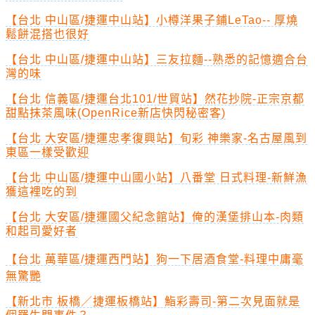
【台北 中山區/捷運中山站】小樽洋果子鋪LeTao-- 厚燒
鬆餅混搭也很好
【台北 中山區/捷運中山站】三友拉麵--熟悉的記憶適合台
灣的味
【台北 信義區/捷運台北101/世貿站】然花抄院-正宗京都
甜點抹茶風味(OpenRice新店快閃秘密客)
【台北 大安區/捷運忠孝復興站】旬彩 神樂家-名古屋風到
東區一樣受歡迎
【台北 中山區/捷運中山國小站】八番堂 日式料理-新鮮漁
獲這裡吃的到
【台北 大安區/捷運國父紀念館站】俺的漢堡排山本-肉類
和起司愛好者
【台北 萬華區/捷運西門站】狗一下居酒食堂-料理中庸毫
無驚艷
【新北市 板橋／捷運板橋站】鮨彩壽司-第二次見面就是