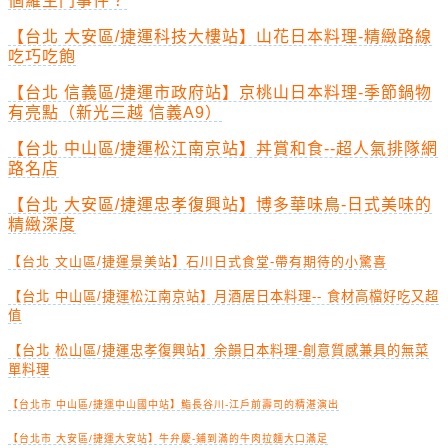
個羅生門事件？
【台北 大安區/捷運科技大樓站】山花日本料理-精緻路線
吃巧吃飽
【台北 信義區/捷運市政府站】京桃山日本料理-季節鍋物
有亮點（新光三越 信義A9）
【台北 中山區/捷運松江南京站】丼賞和食--超人氣排隊網
路名店
【台北 大安區/捷運忠孝復興站】博多華味鳥-日式美味的
精緻深度
【台北 文山區/捷運景美站】石川日式食堂-帶有期待的小驚喜
【台北 中山區/捷運松江南京站】月酒居日本料理-- 食材高檔好吃又超
值
【台北 松山區/捷運忠孝復興站】余韻日本料理-創意質感兼具的無菜
單料理
【台北市 中山區/捷運中山國中站】鮨長谷川-江戶前壽司的精湛演出
【台北市 大安區/捷運大安站】牛弁慶-鋪到滿的牛肉拉麵大口滿足