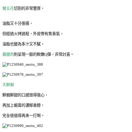
豬五花
切割的非常豐厚，
油脂又十分張揚，
但經過火烤過程，外皮帶有焦香氣，
油脂也變為多汁又不膩。
雞腿肉
則呈現一脈的軟嫩Q彈，非常討喜。
大鮮蝦
鮮蝦鮮甜的口感很得我心，
再加上蝦膏的濃郁香醇，
完全很值得再來一打啊。