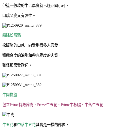
但這一般款的牛舌厚度就已經非同小可，
口感又脆又有彈性。
霜降松阪豬
松阪豬的口感一向受到很多人喜愛，
穠纖合度的油脂和帶有脆度的肉質，
難怪那麼受歡迎。
牛肉拼盤
包含Prime特級肩肉、Prime牛五花、Prime牛板腱、中落牛五花
牛五花
和
中落牛五花
其實是一樣的部位，