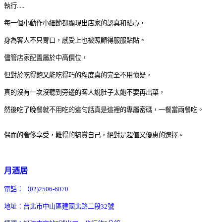
執行.....
每一個小動作小細節都顯現出店家的認真和貼心，
身為客人不只胃口，感受上也被照顧得服服貼貼。
儘管店家配置屬於中高價位，
但對於吃得飽又能吃得巧的程度真的完全不用懷疑，
真的沒有一次沒聽到旁邊的客人說肚子太飽不要再出菜，
然後吃了晚餐就不用吃的這句話真是這裡的專屬密碼，一餐當兩餐吃。
偶而的奢侈享受，難得的犒賞自己，絕對是超值又優惠的選擇。
月酒居
電話：（02)2506-6070
地址：台北市中山區建國北路二段32號