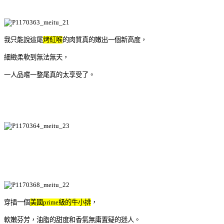
我只能說這尾
烤紅喉
的肉質真的嫩出一個新高度，
細緻柔軟到無法無天，
一人品嚐一整尾真的太享受了。
穿插一個
美國prime級的牛小排
，
軟嫩芬芳，油脂的甜度和香氣無庸置疑的迷人。