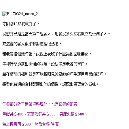
才剛剛12點我就到了，
沒想到已經是當天第二組客人，用餐沒多久左右就立刻坐滿了人。
來這裡的客人似乎都對這裡很熟悉，
和老闆搭個幾句話，說說上次吃了什麼讓他回味無窮，
字裡行間透露出挑惕的味蕾，設法滿足老饕的胃口。
坐在板前的福利就是可以親眼見證廚師的巧手運用專業的技巧，
將看似普通的食材彰顯出他的個性，調配出最契合的滋味。
午餐部分除了無菜單料理外，也有套餐的配置：
星鰻丼＄480、豪華海鮮丼＄580、男鹿火鍋＄580、
特上握壽司＄680、烤魚套餐(時價）