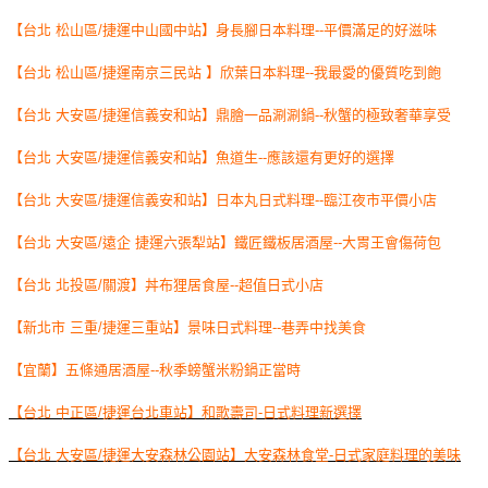
【台北 松山區/捷運中山國中站】身長腳日本料理--平價滿足的好滋味
【台北 松山區/捷運南京三民站 】欣葉日本料理--我最愛的優質吃到飽
【台北 大安區/捷運信義安和站】鼎膾一品涮涮鍋--秋蟹的極致奢華享受
【台北 大安區/捷運信義安和站】魚道生--應該還有更好的選擇
【台北 大安區/捷運信義安和站】日本丸日式料理--臨江夜市平價小店
【台北 大安區/遠企 捷運六張犁站】鐵匠鐵板居酒屋--大胃王會傷荷包
【台北 北投區/關渡】丼布狸居食屋--超值日式小店
【新北市 三重/捷運三重站】景味日式料理--巷弄中找美食
【宜蘭】五條通居酒屋--秋季螃蟹米粉鍋正當時
【台北 中正區/捷運台北車站】和歌壽司-日式料理新選擇
【台北 大安區/捷運大安森林公園站】大安森林食堂-日式家庭料理的美味