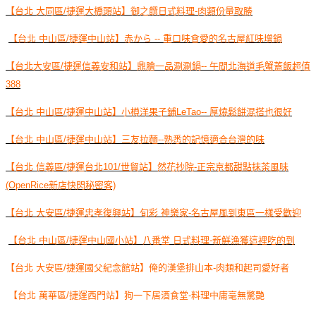
【台北 大同區/捷運大橋頭站】御之饌日式料理-肉類份量取勝
【台北 中山區/捷運中山站】赤から -- 重口味會愛的名古屋紅味增鍋
【台北大安區/捷運信義安和站】鼎膾一品涮涮鍋-- 午間北海道毛蟹蓋飯超值
388
【台北 中山區/捷運中山站】小樽洋果子鋪LeTao-- 厚燒鬆餅混搭也很好
【台北 中山區/捷運中山站】三友拉麵--熟悉的記憶適合台灣的味
【台北 信義區/捷運台北101/世貿站】然花抄院-正宗京都甜點抹茶風味
(OpenRice新店快閃秘密客)
【台北 大安區/捷運忠孝復興站】旬彩 神樂家-名古屋風到東區一樣受歡迎
【台北 中山區/捷運中山國小站】八番堂 日式料理-新鮮漁獲這裡吃的到
【台北 大安區/捷運國父紀念館站】俺的漢堡排山本-肉類和起司愛好者
【台北 萬華區/捷運西門站】狗一下居酒食堂-料理中庸毫無驚艷