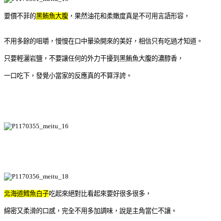
要價不菲的
黑鮪魚大腹
，
果然油花和柔嫩度真是不可用言語形容，
不用多餘的咀嚼，慢慢在口中暈染開來的美好，相信只有吃過才知道。
只要輕灑岩鹽，不要讓任何的外力干擾到黑鮪魚大腹的濃醇香，
一口吃下，發覺小當家的反應真的不算浮誇。
北海道鱈魚白子
吃起來絕對比看起來要好很多很多，
綿密又柔滑的口感，完全不用多加調味，說是主角當仁不讓。