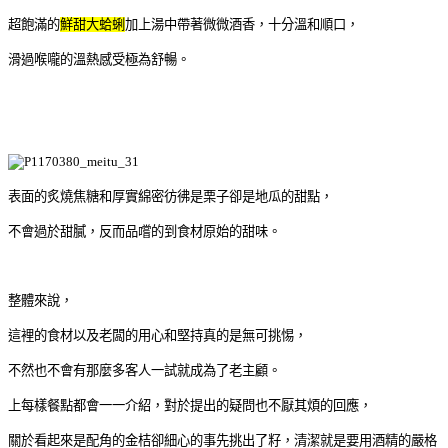
超飽滿的
鮮甜大蛤蜊
加上湯中帶著微微酒香，十分溫和順口，
滑過喉嚨的溫熱感受極為舒暢。
表面的炙燒焦糖和厚實綿密彷彿是栗子卻是地瓜的甜點，
不會過於甜膩，反而品嚐的到食材原始的甜味。
整體來說，
這裡的食材以及老闆的用心和堅持真的是無可挑惕，
不然也不會有那麼多客人一試就成為了老主顧。
上每樣餐點都會一一介紹，對於提出的疑問也不厭其煩的回應，
關於看起來是配角的金桔卻細心的事先挑出了籽，清潔就是要用酒精的嚴格