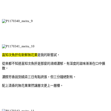
喜知次魚肝佐新鮮無花果
是我的新嘗試，
從來都不知道喜知次魚肝是那麼的滑順濃郁，有深度的滋味漸漸在口中擴
散，
濃醇芳香說到繞梁三日有點誇張，但三分鐘絕對有。
配上清香的無花果果然讓層次更上一層樓。