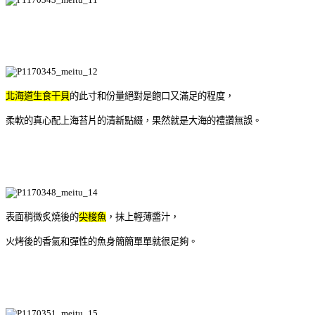
北海道生食干貝
的此寸和份量絕對是飽口又滿足的程度，
柔軟的真心配上海苔片的清新點綴，果然就是大海的禮讚無誤。
表面稍微炙燒後的
尖梭魚
，抹上輕薄醬汁，
火烤後的香氣和彈性的魚身簡簡單單就很足夠。