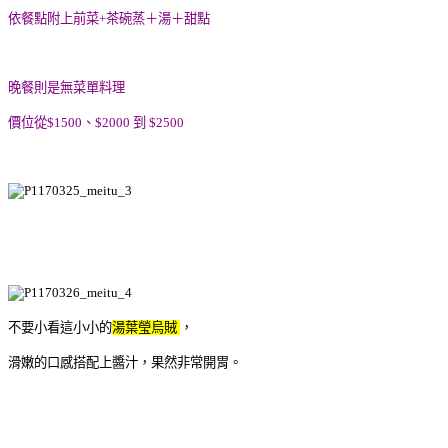
依餐點附上前菜+茶碗蒸＋湯＋甜點
晚餐則是無菜單料理
價位從$1500、$2000 到 $2500
不要小看這小小的
湯葉瑩烏賊
，
滑嫩的口感搭配上醬汁，果然非常開胃。