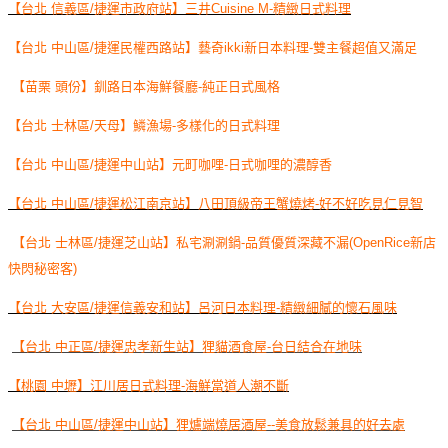
【台北 信義區/捷運市政府站】三井Cuisine M-精緻日式料理
【台北 中山區/捷運民權西路站】藝奇ikki新日本料理-雙主餐超值又滿足
【苗栗 頭份】釧路日本海鮮餐廳-純正日式風格
【台北 士林區/天母】鱗漁場-多樣化的日式料理
【台北 中山區/捷運中山站】元町咖哩-日式咖哩的濃醇香
【台北 中山區/捷運松江南京站】八田頂級帝王蟹燒烤-好不好吃見仁見智
【台北 士林區/捷運芝山站】私宅涮涮鍋-品質優質深藏不漏(OpenRice新店
快閃秘密客)
【台北 大安區/捷運信義安和站】呂河日本料理-精緻細膩的懷石風味
【台北 中正區/捷運忠孝新生站】狸貓酒食屋-台日結合在地味
【桃園 中壢】江川居日式料理-海鮮當道人潮不斷
【台北 中山區/捷運中山站】狸爐端燒居酒屋--美食放鬆兼具的好去處